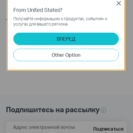
Close
From United States?
Получайте информацию о продуктах, событиях и
услугах для вашего региона.
Настройка режима
Как превратить
ВПЕРЕД
Wi-Fi роутера на
роутер в точку
роутерах с
доступа?
модемом
Other Option
Подпишитесь на рассылку
Адрес электронной почты
Подписаться