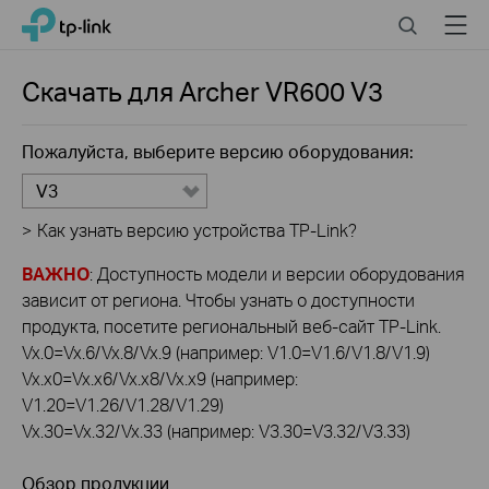
Click
Search
Menu
TP-Link, Reliably Smart
to
skip
the
Скачать для
Archer VR600
V3
navigation
bar
Пожалуйста, выберите версию оборудования:
V3
>
Как узнать версию устройства TP-Link?
ВАЖНО
: Доступность модели и версии оборудования
зависит от региона. Чтобы узнать о доступности
продукта, посетите региональный веб-сайт TP-Link.
Vx.0=Vx.6/Vx.8/Vx.9 (например: V1.0=V1.6/V1.8/V1.9)
Vx.x0=Vx.x6/Vx.x8/Vx.x9 (например:
V1.20=V1.26/V1.28/V1.29)
Vx.30=Vx.32/Vx.33 (например: V3.30=V3.32/V3.33)
Обзор продукции