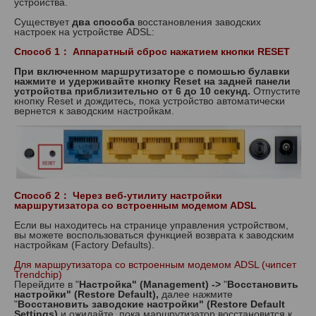
устройства.
Существует
два способа
восстановления заводских
настроек на устройстве ADSL:
Способ 1
：
Аппаратный сброс нажатием кнопки RESET
При включенном маршрутизаторе с помошью булавки
нажмите и удерживайте кнопку Reset на задней панели
устройства приблизительно от 6 до 10 секунд.
Отпустите
кнопку Reset и дождитесь, пока устройство автоматически
вернется к заводским настройкам.
Способ 2
：
Через веб-утилиту настройки
маршрутизатора со встроенным модемом ADSL
Если вы находитесь на странице управления устройством,
вы можете воспользоваться функцией возврата к заводским
настройкам (Factory Defaults).
Для маршрутизатора со встроенным модемом ADSL (чипсет
Trendchip)
Перейдите в "
Настройка"
(Management) ->
"
Восстановить
настройки" (Restore Default),
далее нажмите
"
Восстановить заводские настройки" (Restore Default
Settings)
и ожидайте,
пока маршрутизатор восстановится к