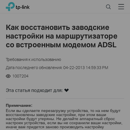
Click
Search
Menu
TP-Link, Reliably Smart
to
skip
the
Как восстановить заводские
navigation
настройки на маршрутизаторе
bar
со встроенным модемом ADSL
Требования к использованию
Дата последнего обновления: 04-22-2013 14:59:33 PM
1007204
Эта статья подходит для:
Примечание:
Если вы сделаете перезагрузку устройства, то на нем будут
восстановлены заводские настройки, при этом ваши
настройки будут утеряны. Не делайте аппаратный сброс
настроек устройства, если вы не сохранили ваши настройки,
иначе вам придется заново производить настройку