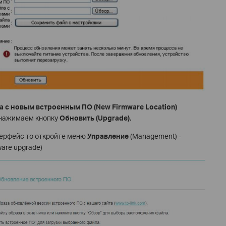
 с новым встроенным ПО (
New
Firmware
Location
)
 нажимаем кнопку
Обновить (
Upgrade
).
терфейс то откройте меню
Управление
(Management) -
are upgrade)