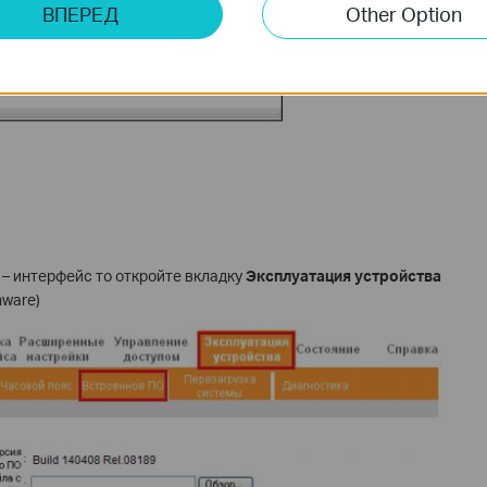
ВПЕРЕД
Other Option
 – интерфейс то откройте вкладку
Эксплуатация устройства
mware)