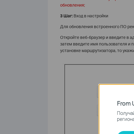
обновления;
3 Шаг:
Вход в настройки
Для обновления встроенного ПО ре
Откройте веб-браузер и введите в а
затем введите имя пользователя и 
установке маршрутизатора, то укажи
From U
Получай
региона