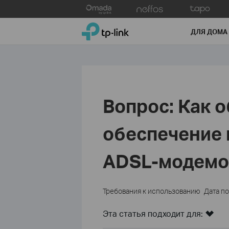
Click
to
TP-Link, Reliably Smart
skip
ДЛЯ ДОМА
the
navigation
bar
Вопрос: Как 
обеспечение н
ADSL-модем
Требования к использованию
Дата п
Эта статья подходит для: