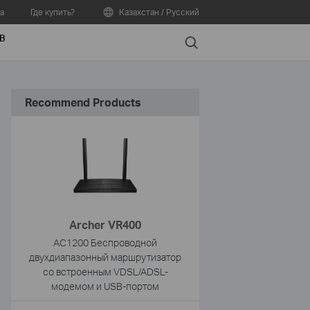
а
Где купить?
Казахстан / Русский
В
Search
Recommend Products
Archer VR400
AC1200 Беспроводной
двухдиапазонный маршрутизатор
со встроенным VDSL/ADSL-
модемом и USB-портом