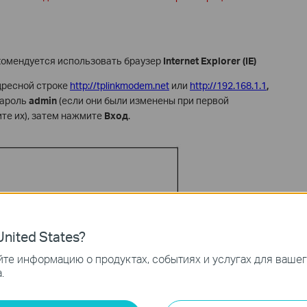
комендуется использовать браузер
Internet Explorer
(IE)
дресной строке
http://tplinkmodem.net
или
http://192.168.1.1
,
пароль
admin
(если они были изменены при первой
те их), затем нажмите
Вход
.
nited States?
те информацию о продуктах, событиях и услугах для ваше
.