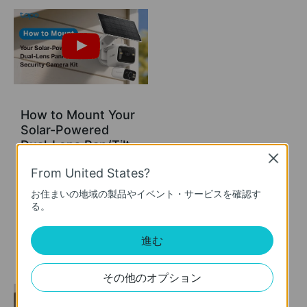
How to Mount Your
Solar-Powered
Dual-Lens Pan/Tilt
Close
Security Camera Kit
From United States?
| Tapo C645D KIT &
TC93D KIT
お住まいの地域の製品やイベント・サービスを確認す
る。
Elevate your home security with the Solar-Powered Dual-Lens Pan/Tilt Security Camera Kit. Benefit from effortless solar power and ensure comprehensive protection with two 2K 3MP lenses that double the coverage, allowing you to capture more with just one device. Experience enhanced visibility and clarity using the telephoto lens, along with features like Synchronized Smart Tracking and One-Tap Smart Focus for a broader and clearer view.
進む
More
その他のオプション