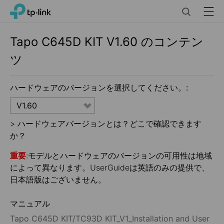
Click
Search
Menu
TP-Link, Reliably Smart
to
skip
the
Tapo C645D KIT
V1.60
のコンテン
navigation
ツ
bar
ハードウェアのバージョンを選択してください。:
V1.60
>
ハードウェアバージョンとは？どこで確認できます
か？
重要
:モデルとハードウェアのバージョンの可用性は地域
によって異なります。UserGuideは英語のみの提供で、
日本語版はございません。
マニュアル
Tapo C645D KIT/TC93D KIT_V1_Installation and User