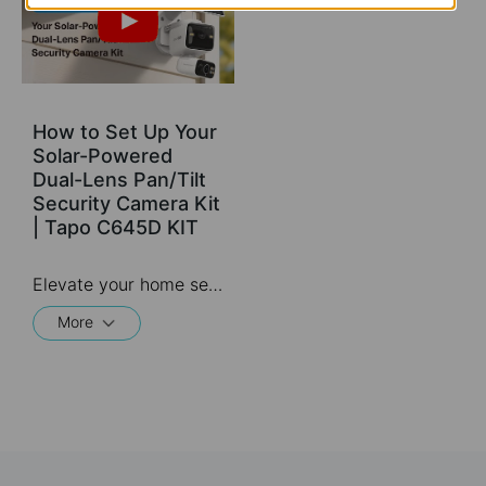
How to Set Up Your
Solar-Powered
Dual-Lens Pan/Tilt
Security Camera Kit
| Tapo C645D KIT
Elevate your home security with the Solar-Powered Dual-Lens Pan/Tilt Security Camera Kit. Benefit from effortless solar power and ensure comprehensive protection with two 2K 3MP lenses that double the coverage, allowing you to capture more with just one device. Experience enhanced visibility and clarity using the telephoto lens, along with features like Synchronized Smart Tracking and One-Tap Smart Focus for a broader and clearer view.
More