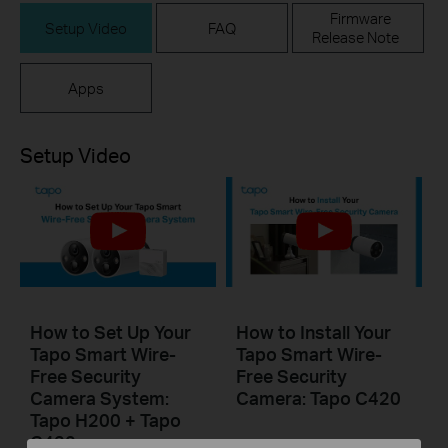
Firmware
Setup Video
FAQ
Release Note
Apps
Setup Video
How to Set Up Your
How to Install Your
Tapo Smart Wire-
Tapo Smart Wire-
Free Security
Free Security
Camera System:
Camera: Tapo C420
Tapo H200 + Tapo
C420