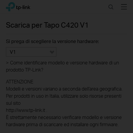
Click
Search
Menu
TP-Link, Reliably Smart
to
skip
the
Scarica per
Tapo C420
V1
navigation
bar
Si prega di scegliere la versione hardware:
V1
>
Come identificare modello e versione hardware di un
prodotto TP-Link?
ATTENZIONE
Modelli e versioni variano a seconda dell'area geografica.
Per prodotti in uso in Italia, utilizzare solo risorse presenti
sul sito
http://www.tp-link.it .
È strettamente necessario verificare modello e versione
hardware prima di scaricare ed installare ogni firmware.