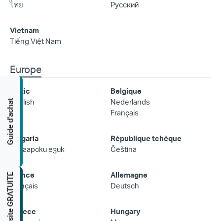
ไทย
Русский
Vietnam
Tiếng Việt Nam
Europe
Baltic
Belgique
English
Nederlands
Guide d'achat
Français
Bulgaria
République tchèque
Български език
Čeština
France
Allemagne
Étude de site GRATUITE
Français
Deutsch
Greece
Hungary