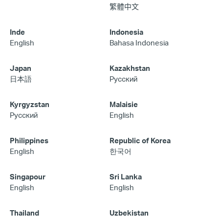
繁體中文
Inde
Indonesia
English
Bahasa Indonesia
Japan
Kazakhstan
日本語
Русский
Kyrgyzstan
Malaisie
Русский
English
Philippines
Republic of Korea
English
한국어
Singapour
Sri Lanka
English
English
Thailand
Uzbekistan