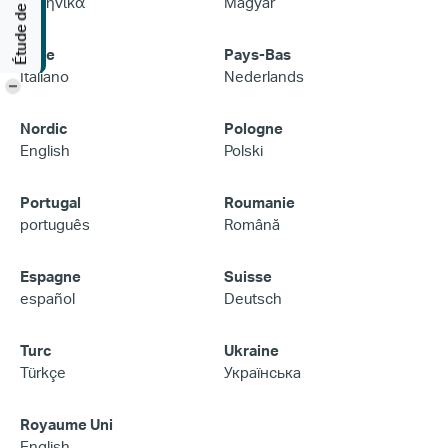
Ελληνικά
Magyar
Italie
Pays-Bas
Italiano
Nederlands
-
Nordic
Pologne
English
Polski
Portugal
Roumanie
português
Română
Espagne
Suisse
español
Deutsch
Turc
Ukraine
Türkçe
Українська
Royaume Uni
English