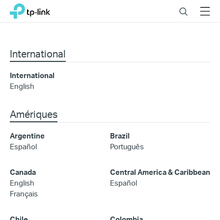
Click
Search
Menu
TP-Link, Reliably Smart
to
skip
the
navigation
International
bar
International
English
Amériques
Argentine
Brazil
Español
Português
Canada
Central America & Caribbean
English
Español
Français
Chile
Colombia