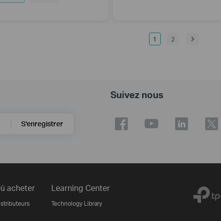
1
2
Suivez nous
S'enregistrer
ù acheter
Learning Center
stributeurs
Technology Library