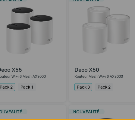
Deco X55
Deco X50
outeur WiFi 6 Mesh AX3000
Routeur Mesh WiFi 6 AX3000
Pack 2
Pack 1
Pack 3
Pack 2
OUVEAUTÉ
NOUVEAUTÉ