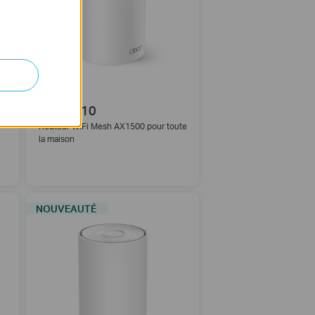
Deco X10
Routeur WiFi Mesh AX1500 pour toute
la maison
NOUVEAUTÉ