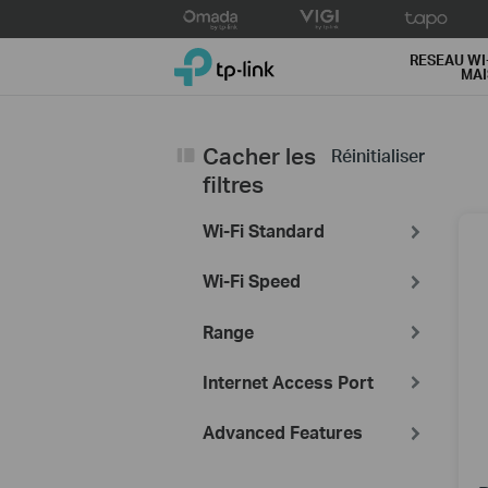
Click
to
TP-Link, Reliably Smart
skip
RESEAU WI
MA
the
navigation
bar
Cacher les
Réinitialiser
filtres
Wi-Fi Standard
Wi-Fi Speed
Range
Internet Access Port
Advanced Features