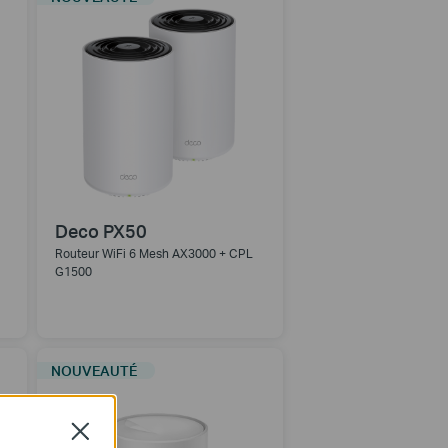
Deco PX50
Routeur WiFi 6 Mesh AX3000 + CPL
G1500
NOUVEAUTÉ
Close