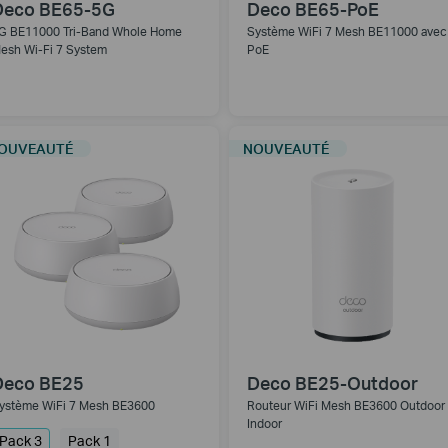
Deco BE65-5G
Deco BE65-PoE
G BE11000 Tri-Band Whole Home
Système WiFi 7 Mesh BE11000 avec
esh Wi-Fi 7 System
PoE
OUVEAUTÉ
NOUVEAUTÉ
Deco BE25
Deco BE25-Outdoor
ystème WiFi 7 Mesh BE3600
Routeur WiFi Mesh BE3600 Outdoor 
Indoor
Pack 3
Pack 1