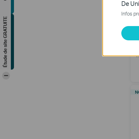
De Uni
Infos pr
Étude de site GRATUITE
R
-
N