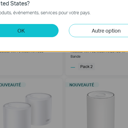
ted States?
oduits, événements, services pour votre pays.
OK
Autre option
Deco X1500
Deco XE75 Pro
outeur WiFi 6 Mesh AX1500
Routeur WiFi 6E Mesh AXE5400 Tri-
Bande
Pack 2
OUVEAUTÉ
NOUVEAUTÉ