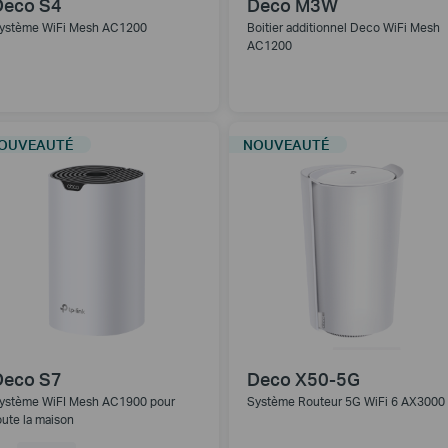
Deco S4
Deco M3W
ystème WiFi Mesh AC1200
Boitier additionnel Deco WiFi Mesh
AC1200
OUVEAUTÉ
NOUVEAUTÉ
Deco S7
Deco X50-5G
ystème WiFI Mesh AC1900 pour
Système Routeur 5G WiFi 6 AX3000
oute la maison