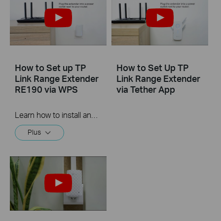
How to Set up TP
How to Set Up TP
Link Range Extender
Link Range Extender
RE190 via WPS
via Tether App
Learn how to install and set up the TP-Link WiFi Range Extender RE190 via the WPS button. For more information on TP-Link WiFi Range Extenders, visit: https://bit.ly/2TDJ5WI
Plus