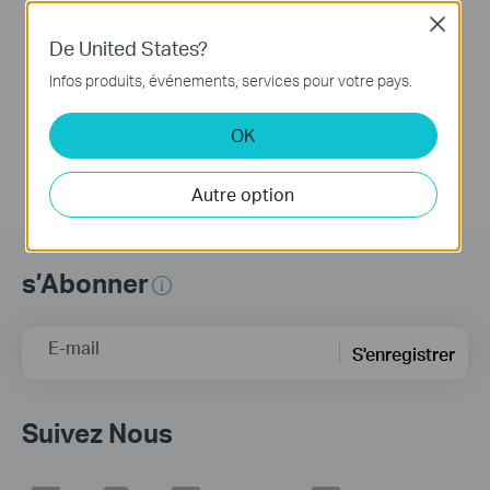
How to Set Up a TP-
Close
De United States?
Link Range Extender
(via web Browser)
Infos produits, événements, services pour votre pays.
OK
Autre option
s’Abonner
E-mail
S'enregistrer
Suivez Nous