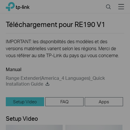
Close
Click
Search
Menu
TP-Link, Reliably Smart
to
skip
the
Téléchargement pour
RE190
V1
navigation
bar
IMPORTANT: les disponibilités des modèles et des
versions matérielles varient selon les régions. Merci de
vous référer au site TP-Link du pays qui vous concerne.
Manual
Range Extender(America_4 Languages)_Quick
Installation Guide
Setup Video
FAQ
Apps
Setup Video