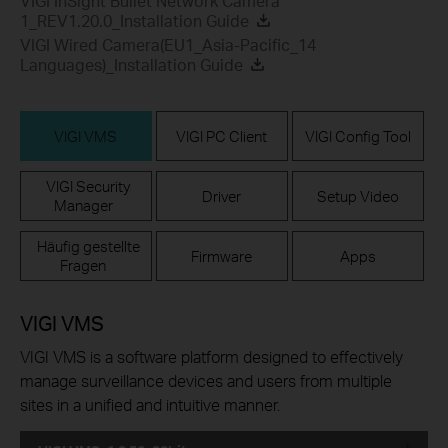
VIGI InSight Bullet Network Camera
1_REV1.20.0_Installation Guide
VIGI Wired Camera(EU1_Asia-Pacific_14
Languages)_Installation Guide
VIGI VMS
VIGI PC Client
VIGI Config Tool
VIGI Security
Driver
Setup Video
Manager
Häufig gestellte
Firmware
Apps
Fragen
VIGI VMS
VIGI VMS is a software platform designed to effectively
manage surveillance devices and users from multiple
sites in a unified and intuitive manner.