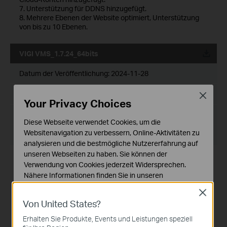
7. Unterstützung für DDNS hinzugefügt.
8. Mehrere Ebenen der Website optimiert, Unterstützung
von bis zu 10 Ebenen.
VIGI VMS_1.7.24_64bits
Datum der Veröffentlichung:
2024-11-28
Sprache:
Mehrsprachig
Close
Your Privacy Choices
Dateigröße:
530.77 MB
Diese Webseite verwendet Cookies, um die
Websitenavigation zu verbessern, Online-Aktivitäten zu
Betriebssystem: Windows 7/10/11/Server 2008 64bits
analysieren und die bestmögliche Nutzererfahrung auf
unseren Webseiten zu haben. Sie können der
Neue Funktionen und Verbesserungen:
Verwendung von Cookies jederzeit Widersprechen.
1. Optimiertes Wiedergabemodul.
Nähere Informationen finden Sie in unseren
2. Unterstützung für benutzerdefinierte
Datenschutzhinweisen
.
Benachrichtigungen hinzugefügt.
Close
3. Optimiertes Geräteverwaltungsmodul.
Von United States?
Notwendige Cookies
4. Optimiertes Gerätekarten- und Design-Tool-Modul.
5. Unterstützung für das Modul Gerätewartung und
Diese Cookies sind zur Funktion der Website
Erhalten Sie Produkte, Events und Leistungen speziell
Gerätewartungsverlauf hinzugefügt.
erforderlich und können in Ihren Systemen nicht