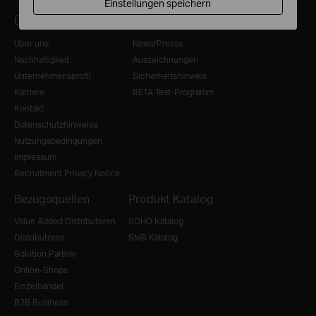
Einstellungen speichern
Über TP-Link
Informationen
Über uns
News/Presse
Nachhaltigkeit
Auszeichnungen
Unternehmensprofil
Sicherheitshinweis
Karriere
BETA Test-Programm
Kontakt
Datenschutzhinweise
Nutzungsbedingungen
Impressum
Recruitment Privacy Notice
Bezugsquellen
Produkt Katalog
Value Added Distributoren
SOHO Katalog
Distributoren
SMB Katalog
Solution Partner
Online-Shops
Einzelhandel
B2B Business