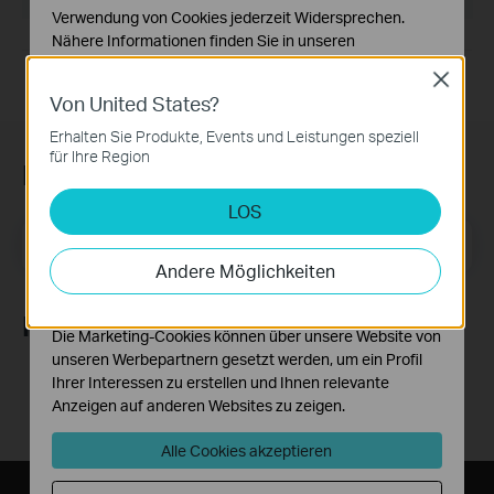
Verwendung von Cookies jederzeit Widersprechen.
Nähere Informationen finden Sie in unseren
Datenschutzhinweisen
.
Close
Von United States?
Notwendige Cookies
Diese Cookies sind zur Funktion der Website
Erhalten Sie Produkte, Events und Leistungen speziell
erforderlich und können in Ihren Systemen nicht
für Ihre Region
Newsletter abonnieren
deaktiviert werden.
LOS
Analyse- und Marketing-Cookies
Analyse-Cookies ermöglichen es uns, Ihre Aktivitäten
E-Mail-Adresse
Registrieren
auf unserer Website zu analysieren, um die
Andere Möglichkeiten
Funktionsweise unserer Website zu verbessern und
anzupassen.
Folge uns
Die Marketing-Cookies können über unsere Website von
unseren Werbepartnern gesetzt werden, um ein Profil
Ihrer Interessen zu erstellen und Ihnen relevante
Anzeigen auf anderen Websites zu zeigen.
Alle Cookies akzeptieren