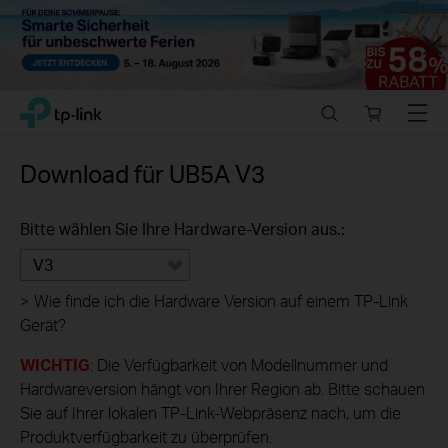
Close
Click
Search
Online
Menu
TP-Link, Reliably Smart
to
store
skip
the
Download für
UB5A
V3
navigation
bar
Bitte wählen Sie Ihre Hardware-Version aus.:
V3
>
Wie finde ich die Hardware Version auf einem TP-Link
Gerät?
WICHTIG
: Die Verfügbarkeit von Modellnummer und
Hardwareversion hängt von Ihrer Region ab. Bitte schauen
Sie auf Ihrer lokalen TP-Link-Webpräsenz nach, um die
Produktverfügbarkeit zu überprüfen.