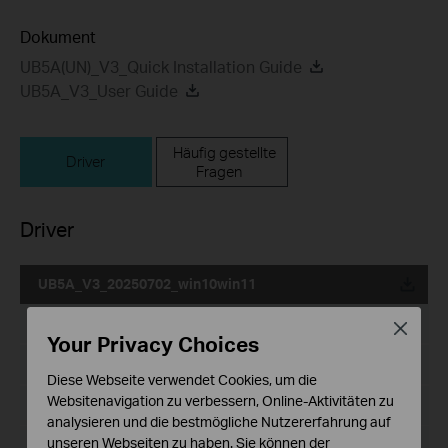
Dokument
UB5A(UN)_V3_Quick Installation Guide
UB5A_V3_User Guide
Häufig gestellte
Driver
Fragen
Driver
UB5A_V3_20250702_win10win11
Datum der Veröffentlichung:
2025-10-21
Close
Your Privacy Choices
Sprache:
Mehrsprachig
Diese Webseite verwendet Cookies, um die
Websitenavigation zu verbessern, Online-Aktivitäten zu
Dateigröße:
3.82 MB
analysieren und die bestmögliche Nutzererfahrung auf
unseren Webseiten zu haben. Sie können der
Betriebssystem: win10/win11