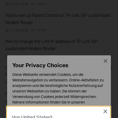
02-03-2026
34951
views
How to set up Parent Control on TP-Link ISP-customized
Modem Router
01-28-2026
74749
views
How to change the LAN IP address of TP-Link ISP-
customized Modem Router
01-27-2026
44792
views
Close
Your Privacy Choices
How to add manager account for TP-Link ISP-customized
Router
Diese Webseite verwendet Cookies, um die
Websitenavigation zu verbessern, Online-Aktivitäten zu
01-26-2026
36268
views
analysieren und die bestmögliche Nutzererfahrung auf
unseren Webseiten zu haben. Sie können der
How to change notification settings in Aginet app
Verwendung von Cookies jederzeit Widersprechen.
01-26-2026
23334
views
Nähere Informationen finden Sie in unseren
Datenschutzhinweisen
.
Close
How to set up LED control for TP-Link ISP-customized
Von United States?
Notwendige Cookies