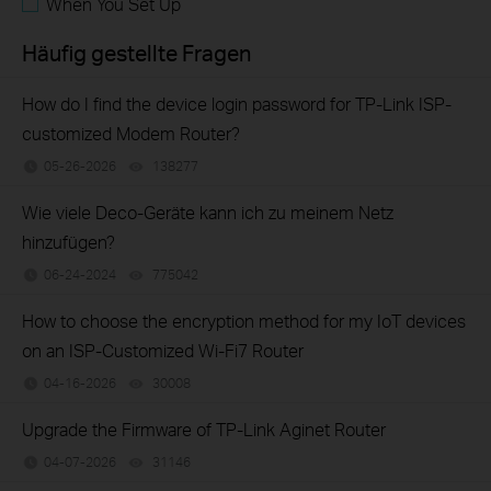
When You Set Up
Häufig gestellte Fragen
How do I find the device login password for TP-Link ISP-
customized Modem Router?
05-26-2026
138277
views
Wie viele Deco-Geräte kann ich zu meinem Netz
hinzufügen?
06-24-2024
775042
views
How to choose the encryption method for my IoT devices
on an ISP-Customized Wi-Fi7 Router
04-16-2026
30008
views
Upgrade the Firmware of TP-Link Aginet Router
04-07-2026
31146
views