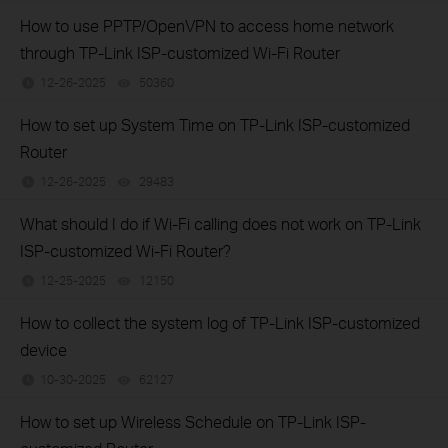
How to use PPTP/OpenVPN to access home network
through TP-Link ISP-customized Wi-Fi Router
12-26-2025
50360
views
How to set up System Time on TP-Link ISP-customized
Router
12-26-2025
29483
views
What should I do if Wi-Fi calling does not work on TP-Link
ISP-customized Wi-Fi Router?
12-25-2025
12150
views
How to collect the system log of TP-Link ISP-customized
device
10-30-2025
62127
views
How to set up Wireless Schedule on TP-Link ISP-