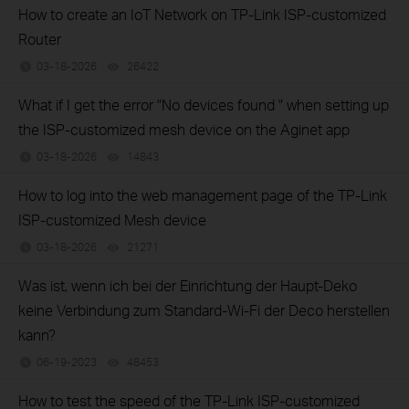
How to create an IoT Network on TP‑Link ISP‑customized
Router
03-18-2026
26422
views
What if I get the error "No devices found " when setting up
the ISP-customized mesh device on the Aginet app
03-18-2026
14843
views
How to log into the web management page of the TP-Link
ISP-customized Mesh device
03-18-2026
21271
views
Was ist, wenn ich bei der Einrichtung der Haupt-Deko
keine Verbindung zum Standard-Wi-Fi der Deco herstellen
kann?
06-19-2023
48453
views
How to test the speed of the TP-Link ISP-customized