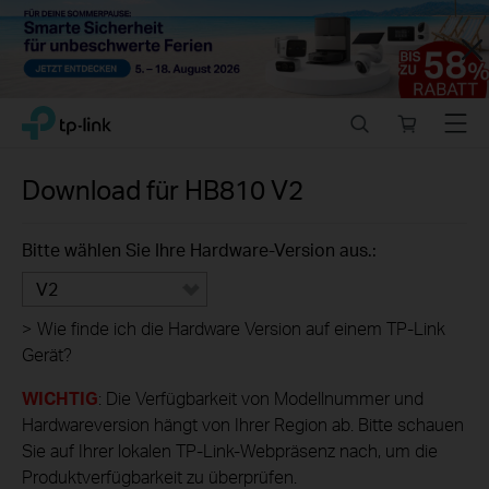
Close
Click
Search
Online
Menu
TP-Link, Reliably Smart
to
store
skip
the
Download für
HB810
V2
navigation
bar
Bitte wählen Sie Ihre Hardware-Version aus.:
V2
>
Wie finde ich die Hardware Version auf einem TP-Link
Gerät?
WICHTIG
: Die Verfügbarkeit von Modellnummer und
Hardwareversion hängt von Ihrer Region ab. Bitte schauen
Sie auf Ihrer lokalen TP-Link-Webpräsenz nach, um die
Produktverfügbarkeit zu überprüfen.