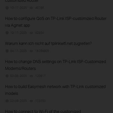
customized Router
10-17-2025
40786
views
How to configure QoS on TP-Link ISP-customized Router
via Aginet app
10-17-2025
42804
views
Warum kann ich nicht auf tplinkwifi.net zugreifen?
04-11-2025
16289805
views
How to change DNS settings on TP-Link ISP-Customized
Modems/Routers
02-08-2025
120817
views
How to build Easymesh network with TP-Link customized
models
02-08-2025
133550
views
How to connect to Wi-Fi of the customized