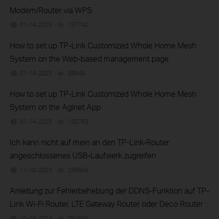
Modem/Router via WPS
01-14-2025
157740
views
How to set up TP-Link Customized Whole Home Mesh
System on the Web-based management page
01-14-2025
98848
views
How to set up TP-Link Customized Whole Home Mesh
System on the Aginet App
01-14-2025
103763
views
Ich kann nicht auf mein an den TP-Link-Router
angeschlossenes USB-Laufwerk zugreifen
11-10-2023
268948
views
Anleitung zur Fehlerbehebung der DDNS-Funktion auf TP-
Link Wi-Fi Router, LTE Gateway Router oder Deco Router
10-20-2023
294554
views