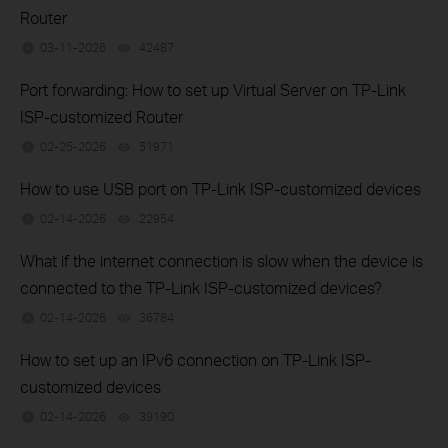
Router
03-11-2026
42487
views
Port forwarding: How to set up Virtual Server on TP-Link
ISP-customized Router
02-25-2026
51971
views
How to use USB port on TP-Link ISP-customized devices
02-14-2026
22954
views
What if the internet connection is slow when the device is
connected to the TP-Link ISP-customized devices?
02-14-2026
36784
views
How to set up an IPv6 connection on TP-Link ISP-
customized devices
02-14-2026
39190
views