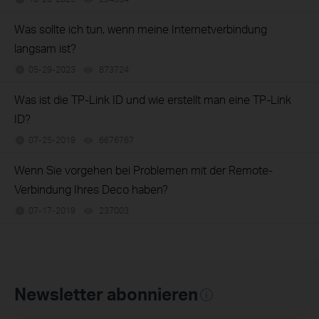
Was sollte ich tun, wenn meine Internetverbindung
langsam ist?
05-29-2023
873724
views
Was ist die TP-Link ID und wie erstellt man eine TP-Link
ID?
07-25-2019
6676767
views
Wenn Sie vorgehen bei Problemen mit der Remote-
Verbindung Ihres Deco haben?
07-17-2019
237003
views
Newsletter abonnieren