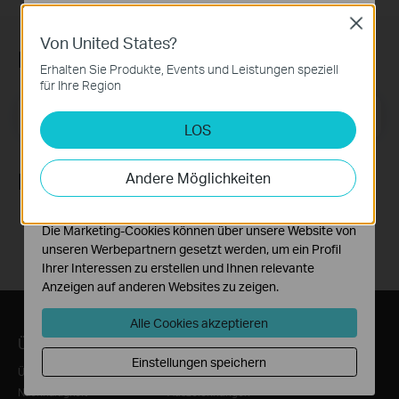
Datenschutzhinweisen
.
Close
Von United States?
Notwendige Cookies
Newsletter abonnieren
Diese Cookies sind zur Funktion der Website
Erhalten Sie Produkte, Events und Leistungen speziell
erforderlich und können in Ihren Systemen nicht
für Ihre Region
deaktiviert werden.
E-Mail-Adresse
Registrieren
LOS
Analyse- und Marketing-Cookies
Analyse-Cookies ermöglichen es uns, Ihre Aktivitäten
auf unserer Website zu analysieren, um die
Folge uns
Andere Möglichkeiten
Funktionsweise unserer Website zu verbessern und
anzupassen.
Die Marketing-Cookies können über unsere Website von
unseren Werbepartnern gesetzt werden, um ein Profil
Ihrer Interessen zu erstellen und Ihnen relevante
Anzeigen auf anderen Websites zu zeigen.
Alle Cookies akzeptieren
Über TP-Link
Informationen
Einstellungen speichern
Über uns
News/Presse
Nachhaltigkeit
Auszeichnungen