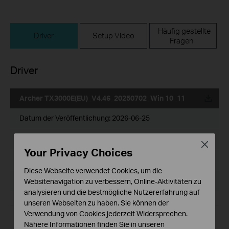
Häufig gestellte
Driver
Setup Video
Fragen
Driver
Archer TX3000E(EU)_V4.46_20250702_Win 10_11
Datum der Veröffentlichung:
2026-06-25
Sprache:
Mehrsprachig
Close
Your Privacy Choices
Dateigröße:
31.41 MB
Diese Webseite verwendet Cookies, um die
Betriebssystem: Win 10_11
Websitenavigation zu verbessern, Online-Aktivitäten zu
analysieren und die bestmögliche Nutzererfahrung auf
unseren Webseiten zu haben. Sie können der
Verwendung von Cookies jederzeit Widersprechen.
Nähere Informationen finden Sie in unseren