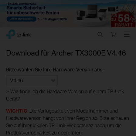
Close
Click
Search
Online
Menu
TP-Link, Reliably Smart
to
store
skip
the
Download für
Archer TX3000E
V4.46
navigation
bar
Bitte wählen Sie Ihre Hardware-Version aus.:
V4.46
>
Wie finde ich die Hardware Version auf einem TP-Link
Gerät?
WICHTIG
: Die Verfügbarkeit von Modellnummer und
Hardwareversion hängt von Ihrer Region ab. Bitte schauen
Sie auf Ihrer lokalen TP-Link-Webpräsenz nach, um die
Produktverfügbarkeit zu überprüfen.