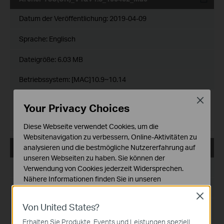
Datum der Veröffentlichung:
2019-04-09
Sprache:
Englisch
Dateigröße:
6.03 MB
Betriebssystem: [MAC]10.9~10.14
Close
Modifications and Bug Fixes:
Your Privacy Choices
1. For Mac 10.9~10.14.
2. For Archer T3U V1&V1.8
Diese Webseite verwendet Cookies, um die
Websitenavigation zu verbessern, Online-Aktivitäten zu
analysieren und die bestmögliche Nutzererfahrung auf
Archer T3U(UN)_V1_Mac os x 10.14_Beta
unseren Webseiten zu haben. Sie können der
Datum der Veröffentlichung:
2019-02-19
Verwendung von Cookies jederzeit Widersprechen.
Nähere Informationen finden Sie in unseren
Sprache:
Englisch
Datenschutzhinweisen
.
Close
Von United States?
Notwendige Cookies
Dateigröße:
13.93 MB
Diese Cookies sind zur Funktion der Website
Erhalten Sie Produkte, Events und Leistungen speziell