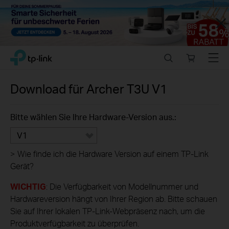
Close
Click
Search
Online
Menu
TP-Link, Reliably Smart
to
store
skip
the
Download für
Archer T3U
V1
navigation
bar
Bitte wählen Sie Ihre Hardware-Version aus.:
V1
>
Wie finde ich die Hardware Version auf einem TP-Link
Gerät?
WICHTIG
: Die Verfügbarkeit von Modellnummer und
Hardwareversion hängt von Ihrer Region ab. Bitte schauen
Sie auf Ihrer lokalen TP-Link-Webpräsenz nach, um die
Produktverfügbarkeit zu überprüfen.