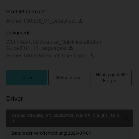
Produktübersicht
Archer T3U(EU)_V1_Datasheet
Dokument
Wi-Fi 4&5 USB Adapter_Quick Installation
Guide(EU1_12 Languages)
Archer T3U(EU&US)_V1_User Guide
Häufig gestellte
Driver
Setup Video
Fragen
Driver
Archer T3U(EU)_V1_20250702_Win XP_7_8_8.1_10_1
1
Datum der Veröffentlichung:
2025-07-04