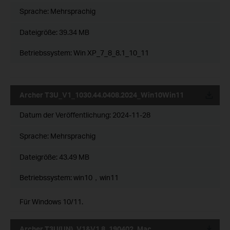
Sprache:
Mehrsprachig
Dateigröße:
39.34 MB
Betriebssystem: Win XP_7_8_8.1_10_11
Archer T3U_V1_1030.44.0408.2024_Win10Win11
Datum der Veröffentlichung:
2024-11-28
Sprache:
Mehrsprachig
Dateigröße:
43.49 MB
Betriebssystem: win10，win11
Für Windows 10/11.
Archer T3U(UN)_V1&V1.8_190402_Mac