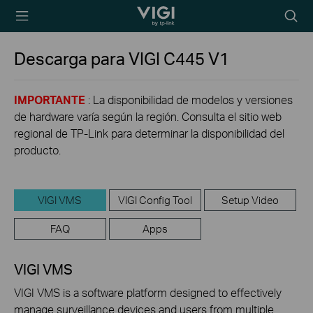
TP-Link, Reliably
Searc
Smart
icon
Descarga para
VIGI C445
V1
IMPORTANTE
: La disponibilidad de modelos y versiones
de hardware varía según la región. Consulta el sitio web
regional de TP-Link para determinar la disponibilidad del
producto.
VIGI VMS
VIGI Config Tool
Setup Video
FAQ
Apps
VIGI VMS
VIGI VMS is a software platform designed to effectively
manage surveillance devices and users from multiple