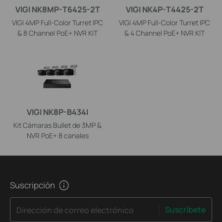
VIGI NK8MP-T6425-2T
VIGI NK4P-T4425-2T
VIGI 4MP Full-Color Turret IPC
VIGI 4MP Full-Color Turret IPC
& 8 Channel PoE+ NVR KIT
& 4 Channel PoE+ NVR KIT
VIGI NK8P-B434I
Kit Cámaras Bullet de 3MP &
NVR PoE+ 8 canales
Suscripción
Suscríbete
Dirección de correo electrónico