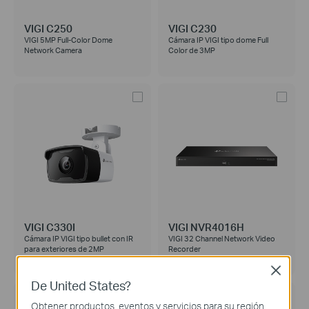
VIGI C250
VIGI C230
VIGI 5MP Full-Color Dome
Cámara IP VIGI tipo dome Full
Network Camera
Color de 3MP
VIGI C330I
VIGI NVR4016H
Cámara IP VIGI tipo bullet con IR
VIGI 32 Channel Network Video
para exteriores de 2MP
Recorder
Close
De United States?
Obtener productos, eventos y servicios para su región.