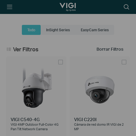
TP-Link, Reliably
Searc
Smart
icon
Todo
InSight Series
EasyCam Series
Ver Filtros
Borrar Filtros
VIGI C540-4G
VIGI C220I
VIGI 4MP Outdoor Full-Color 4G
Cámara de red domo IR VIGI de 2
Pan Tilt Network Camera
MP