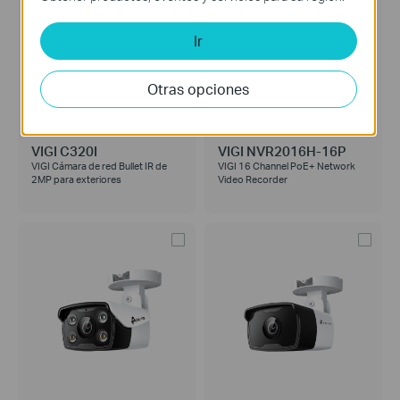
Ir
Otras opciones
VIGI C320I
VIGI NVR2016H-16P
VIGI Cámara de red Bullet IR de
VIGI 16 Channel PoE+ Network
2MP para exteriores
Video Recorder