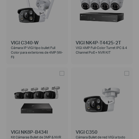
VIGI C340-W
VIGI NK4P-T4425-2T
Cámara IP VIGI tipo bullet Full
VIGI 4MP Full-Color Turret IPC & 4
Color para exteriores de 4MP (Wi-
Channel PoE+ NVR KIT
Fi)
VIGI NK8P-B434I
VIGI C350
Kit Cámaras Bullet de 3MP & NVR
Cámara Bullet de red VIGI a todo