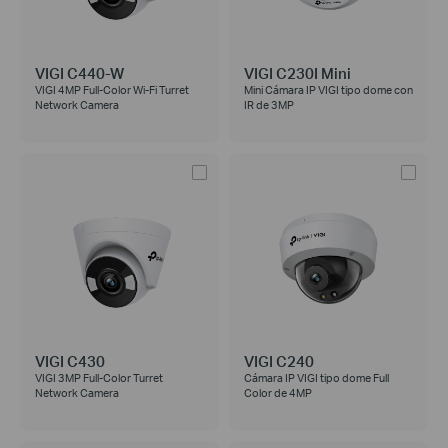
VIGI C440-W
VIGI C230I Mini
VIGI 4MP Full-Color Wi-Fi Turret
Mini Cámara IP VIGI tipo dome con
Network Camera
IR de 3MP
VIGI C430
VIGI C240
VIGI 3MP Full-Color Turret
Cámara IP VIGI tipo dome Full
Network Camera
Color de 4MP