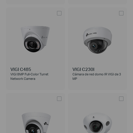
VIGI C485
VIGI C230I
VIGI 8MP Full-Color Turret
Cámara de red domo IR VIGI de 3
Network Camera
MP