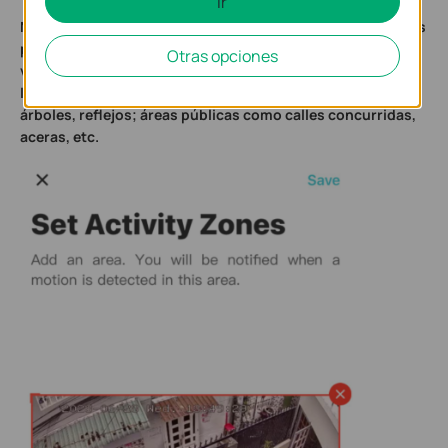
Ir
NOTA: Excluya las áreas que tengan objetos o movimientos
pequeños como árboles, arbustos, hojas que ondean en el
Otras opciones
viento; cambios de luz como el atardecer o el amanecer,
luces de coches de vehículos que pasan, sombras de
árboles, reflejos; áreas públicas como calles concurridas,
aceras, etc.