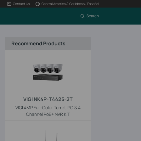
Contact Us
Central America & Caribbean / Español
Search
Recommend Products
VIGI NK4P-T4425-2T
VIGI 4MP Full-Color Turret IPC & 4
Channel PoE+ NVR KIT