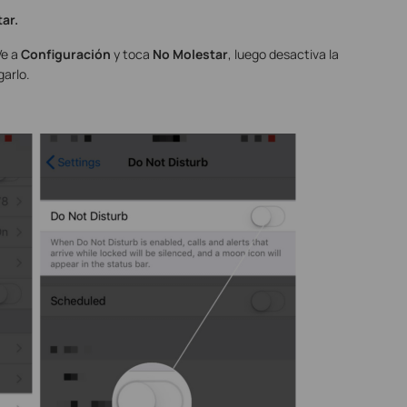
ar.
Ve a
Configuración
y toca
No Molestar
, luego desactiva la
arlo.