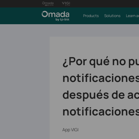
Products
Solutions
Learn a
¿Por qué no p
notificaciones
después de ac
notificacione
App VIGI