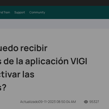
nd Train
Support
Community
uedo recibir
 de la aplicación VIGI
tivar las
s?
Actualizado09-11-2023 08:50:04 AM
95327