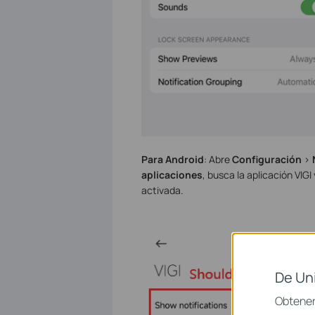
Para Android
: Abre
Configuración
>
aplicaciones
, busca la aplicación VIG
activada.
De Un
Obtener 