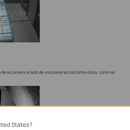
n de la cámara al lado de una pared es bastante obvia, como se
ited States?