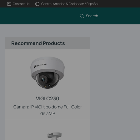
Contact Us
Central America & Caribbean / Español
Search
Recommend Products
VIGI C230
Cámara IP VIGI tipo dome Full Color
de 3MP