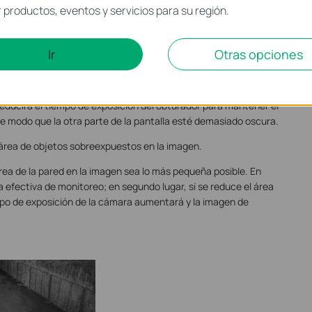
productos, eventos y servicios para su región.
Ir
Otras opciones
una pared, si el ángulo es demasiado sesgado hacia la pared, la
 será demasiado fuerte y la pared quedará sobreexpuesta. Si la
educirá el tiempo de exposición del obturador para mantener el
 de modo que la otra parte de la pantalla esté demasiado oscura.
l área de objetos sobreexpuestos en la imagen.
área de la pared en la imagen sea lo más pequeña posible. En
a efectiva de monitoreo; en segundo lugar, si se reduce el área
mpo de exposición de la cámara aumentará y la imagen de