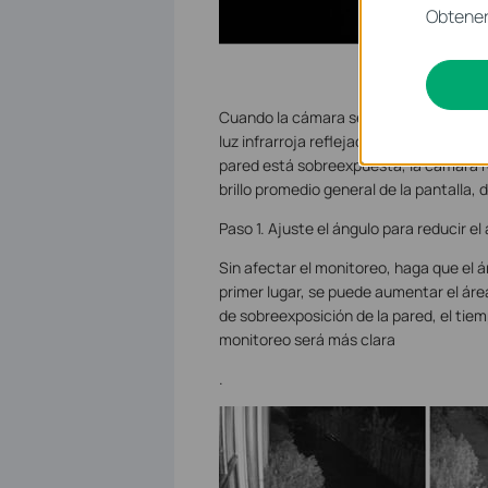
Obtener 
Cuando la cámara se instala al lado de 
luz infrarroja reflejada desde la pared
pared está sobreexpuesta, la cámara r
brillo promedio general de la pantalla,
Paso 1. Ajuste el ángulo para reducir e
Sin afectar el monitoreo, haga que el 
primer lugar, se puede aumentar el áre
de sobreexposición de la pared, el tie
monitoreo será más clara
.