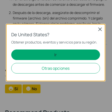
de descargas antes de comenzar a descargar el firmware.
Después de la descarga, asegúrate de descomprimir el
firmware (archivo .bin) del archivo comprimido. Y cárgalo
en tu cámara. Si tienes algún problema, por favor, lee la
guía dentro del archivo que descargaste.
Close
De United States?
Obtener productos, eventos y servicios para su región.
Ir
Otras opciones
¿Es útil este artículo?
Tus comentarios nos ayudan a mejorar esta web.
Sí
No