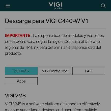
TP-Link, Reliably
Searc
Smart
icon
Descarga para
VIGI C440-W
V1
IMPORTANTE
: La disponibilidad de modelos y versiones
de hardware varía según la región. Consulta el sitio web
regional de TP-Link para determinar la disponibilidad del
producto.
VIGI VMS
VIGI Config Tool
FAQ
Apps
VIGI VMS
VIGI VMS is a software platform designed to effectively
manage surveillance devices and users from multiple