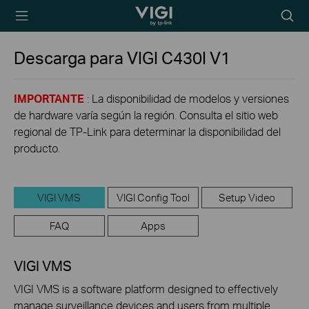
TP-Link, Reliably
Searc
Smart
icon
Descarga para
VIGI C430I
V1
IMPORTANTE
: La disponibilidad de modelos y versiones
de hardware varía según la región. Consulta el sitio web
regional de TP-Link para determinar la disponibilidad del
producto.
VIGI VMS
VIGI Config Tool
Setup Video
FAQ
Apps
VIGI VMS
VIGI VMS is a software platform designed to effectively
manage surveillance devices and users from multiple