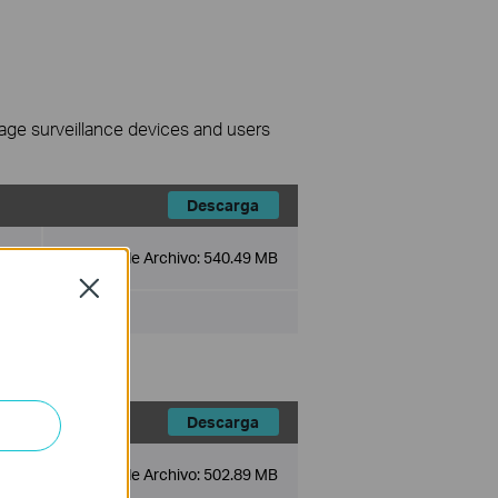
nage surveillance devices and users
Descarga
Tamaño de Archivo:
540.49 MB
Close
Descarga
Tamaño de Archivo:
502.89 MB