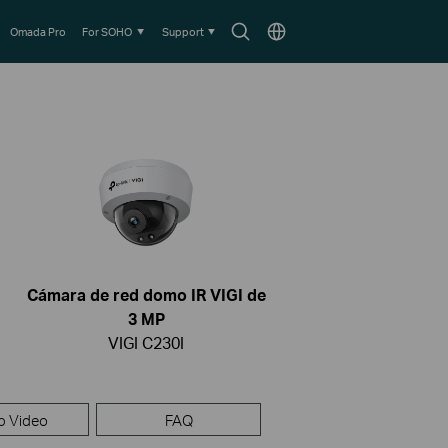
Search
Choose
Omada Pro
For SOHO
Support
icon
location
Cámara de red domo IR VIGI de
3 MP
VIGI C230I
p Video
FAQ