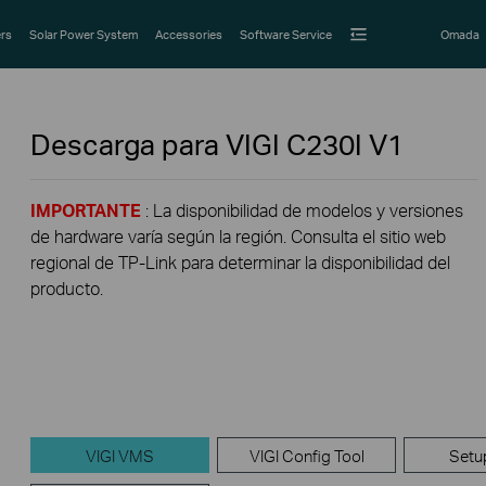
rs
Solar Power System
Accessories
Software Service
Omada
Descarga para
VIGI C230I
V1
IMPORTANTE
: La disponibilidad de modelos y versiones
de hardware varía según la región. Consulta el sitio web
regional de TP-Link para determinar la disponibilidad del
producto.
VIGI VMS
VIGI Config Tool
Setu