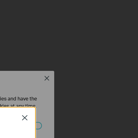
Close
ties and have the
kies at any time.
Close
ated in your