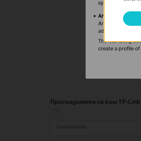
systems.
Analysis and Mar
Analysis cookies e
adapt the function
The marketing cook
create a profile o
Присъединете се към TP-Li
Email Address