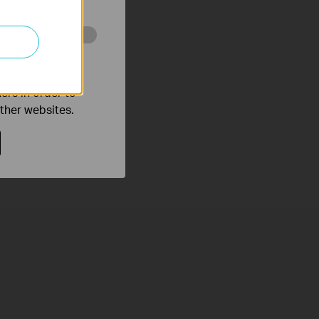
o improve and
ers in order to
other websites.