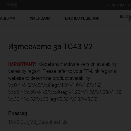
ТЕХНИЧЕСК
ДОСТ
ЗА ДОМА
УМЕН ДОМ
БИЗНЕС РЕШЕНИЯ
У
Изтеглете за
TC43
V2
IMPORTANT
: Model and hardware version availability
varies by region. Please refer to your TP-Link regional
website to determine product availability.
Vx.0 = Vx.6/Vx.8/Vx.9(eg:V1.0=V1.6/V1.8/V1.9)
Vx.x0 = Vx.x6/Vx.x8/Vx.x9 (eg:V1.20=V1.26/V1.28/V1.29)
Vx.30 = Vx.32/Vx.33 (eg:V3.30=V3.32/V3.33)
Преглед
TC43(EU)_V2_Datasheet