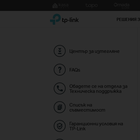
Click
to
TP-Link, Reliably Smart
skip
РЕШЕНИЯ 
the
navigation
bar
Център за изтегляне
FAQs
Обадете се на отдела за
Техническа поддръжка
Списък на
съвместимост
Гаранционни условия на
TP-Link