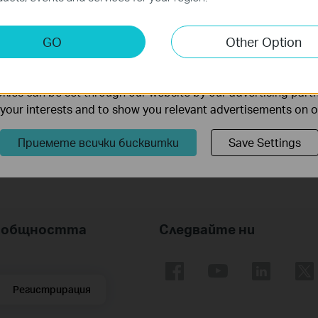
keting Cookies
GO
Other Option
nable us to analyze your activities on our website in order t
ality of our website.
How to Set Up Your Outdoor Pan/Tilt
Security Wi-Fi Camera via Bluetooth
ies can be set through our website by our advertising partn
f your interests and to show you relevant advertisements on 
Приемете всички бисквитки
Save Settings
nk общността
Следвайте ни
Регистрирация