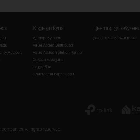
еса
Къде да купя
Център за обучен
ини
Дистрибутори
Дигитална библиотека
ради
Value Added Distributor
rity Advisory
Value Added Solution Partner
g
Онлайн магазини
На дребно
Платинени партньори
 companies. All rights reserved.