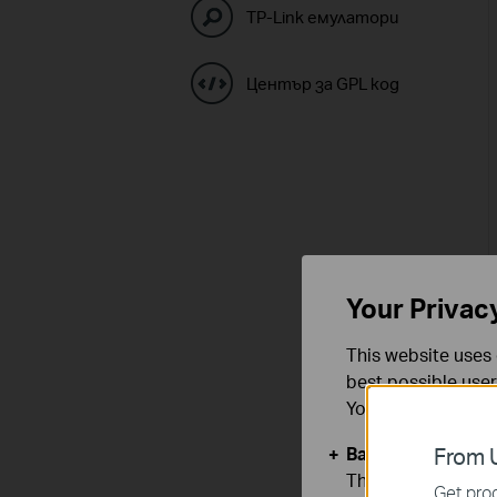
TP-Link емулатори
Център за GPL код
Your Privac
This website uses 
best possible user
You can find more
Basic Cookies
From U
These cookies are 
Get prod