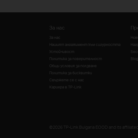
За нас
Пр
За нас
Нов
Нашият ангажимент към сигурността
Наг
Устойчивост
Secu
Политика за поверителност
Blo
Общи условия за ползване
Политика за бисквитки
Свържете се с нас
Кариера в TP-Link
©2026 TP-Link Bulgaria EOOD and its affiliated