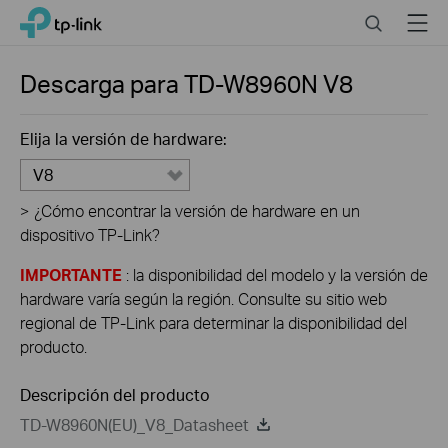
Click
Search
Menu
TP-Link, Reliably Smart
to
skip
the
Descarga para
TD-W8960N
V8
navigation
bar
Elija la versión de hardware:
V8
>
¿Cómo encontrar la versión de hardware en un
dispositivo TP-Link?
IMPORTANTE
: la disponibilidad del modelo y la versión de
hardware varía según la región. Consulte su sitio web
regional de TP-Link para determinar la disponibilidad del
producto.
Descripción del producto
TD-W8960N(EU)_V8_Datasheet