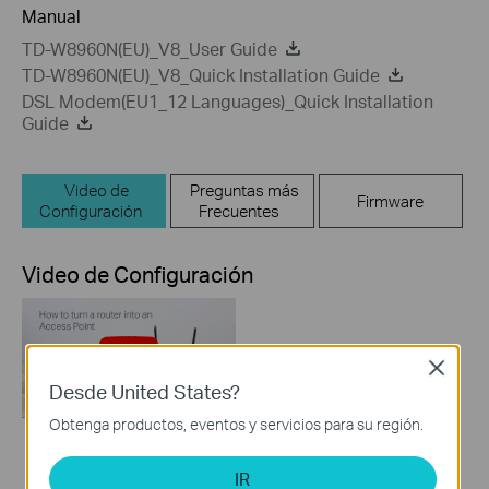
Manual
TD-W8960N(EU)_V8_User Guide
TD-W8960N(EU)_V8_Quick Installation Guide
DSL Modem(EU1_12 Languages)_Quick Installation
Guide
Video de
Preguntas más
Firmware
Configuración
Frecuentes
Video de Configuración
Close
Desde United States?
Obtenga productos, eventos y servicios para su región.
How to turn a router
IR