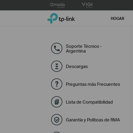
Click
to
TP-Link, Reliably Smart
skip
HOGAR
the
navigation
bar
Soporte Técnico -
Argentina
Descargas
Preguntas más Frecuentes
Lista de Compatibilidad
Garantía y Políticas de RMA