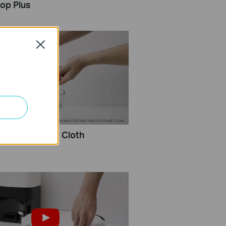
op Plus
Close
Clean the Mop Cloth