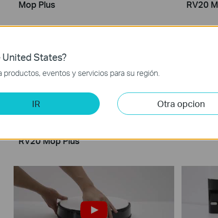
Mop Plus
RV20 M
 United States?
productos, eventos y servicios para su región.
IR
Otra opcion
How to Clean the Main Brush: Tapo
How to 
RV20 Mop Plus