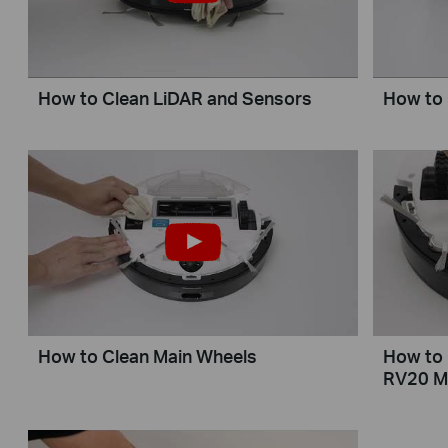
How to Clean LiDAR and Sensors
How to 
How to Clean Main Wheels
How to 
RV20 M