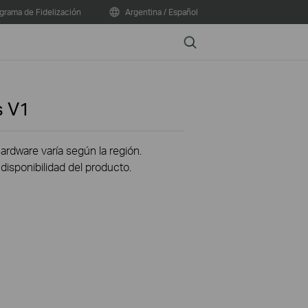
grama de Fidelización
Argentina / Español
Search
s
V1
hardware varía según la región.
disponibilidad del producto.