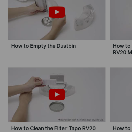
How to Empty the Dustbin
How to 
RV20 M
How to Clean the Filter: Tapo RV20
How to 