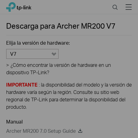
Click
Search
Menu
TP-Link, Reliably Smart
to
skip
the
Descarga para
Archer MR200
V7
navigation
bar
Elija la versión de hardware:
V7
>
¿Cómo encontrar la versión de hardware en un
dispositivo TP-Link?
IMPORTANTE
: la disponibilidad del modelo y la versión de
hardware varía según la región. Consulte su sitio web
regional de TP-Link para determinar la disponibilidad del
producto.
Manual
Archer MR200 7.0 Setup Guide