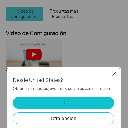
Video de
Preguntas más
Configuración
Frecuentes
Video de Configuración
Close
Desde United States?
How to Set up TP-
Obtenga productos, eventos y servicios para su región.
Link 4G WiFi Router
IR
Otra opcion