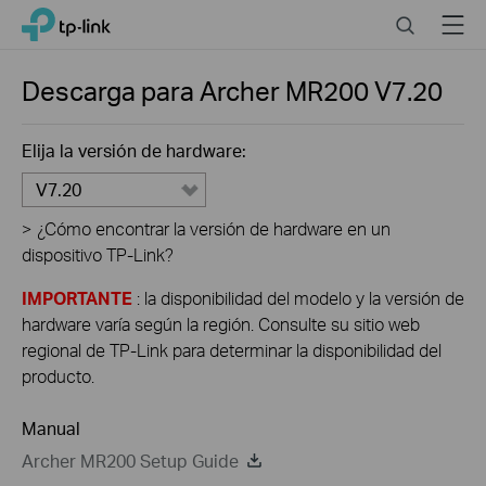
Click
Search
Menu
TP-Link, Reliably Smart
to
skip
the
Descarga para
Archer MR200
V7.20
navigation
bar
Elija la versión de hardware:
V7.20
>
¿Cómo encontrar la versión de hardware en un
dispositivo TP-Link?
IMPORTANTE
: la disponibilidad del modelo y la versión de
hardware varía según la región. Consulte su sitio web
regional de TP-Link para determinar la disponibilidad del
producto.
Manual
Archer MR200 Setup Guide