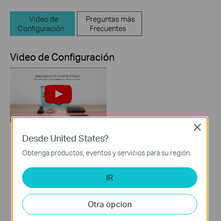
Video de
Preguntas más
Configuración
Frecuentes
Video de Configuración
Close
Desde United States?
How to Set up TP-
Obtenga productos, eventos y servicios para su región.
Link 4G WiFi Router
IR
Otra opcion