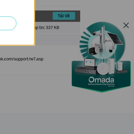
Tải Về
Kích cỡ tập tin:
337 KB
 NetWare
link.com/support/w7.asp