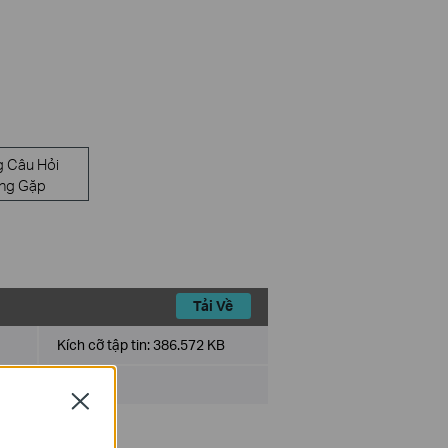
 Câu Hỏi
ng Gặp
Tải Về
Kích cỡ tập tin:
386.572 KB
ll NetWare
Close