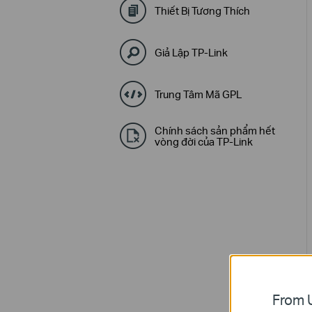
Thiết Bị Tương Thích
Giả Lập TP-Link
Trung Tâm Mã GPL
Chính sách sản phẩm hết
vòng đời của TP-Link
From U