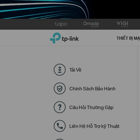
Click
to
TP-Link, Reliably Smart
skip
THIẾT BỊ M
the
navigation
bar
Tải Về
Chính Sách Bảo Hành
Câu Hỏi Thường Gặp
Liên Hệ Hỗ Trợ kỹ Thuật