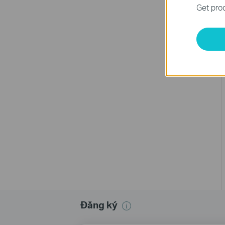
Get prod
Đăng ký