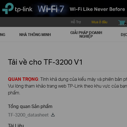
Hỗ Trợ
Mua ở đâu
buy icon
GIẢI PHÁP DOANH
ẠNG
NHÀ THÔNG MINH
DỊC
NGHIỆP
Tải về cho
TF-3200
V1
QUAN TRỌNG
: Tính khả dụng của kiểu máy và phiên bản 
Vui lòng tham khảo trang web TP-Link theo khu vực của bạn 
phẩm.
Tổng quan Sản phẩm
TF-3200_datasheet
Tài Liệu