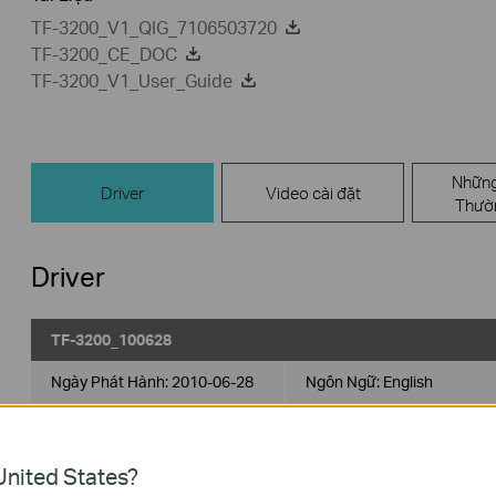
TF-3200_V1_QIG_7106503720
TF-3200_CE_DOC
TF-3200_V1_User_Guide
Những
Driver
Video cài đặt
Thườ
Driver
TF-3200_100628
Ngày Phát Hành:
2010-06-28
Ngôn Ngữ:
English
Hệ Điều Hành: Win98SE/Me/2000/ XP/2003/ Vista/7/Linux/Nove
nited States?
Modifications and Bug Fixes: