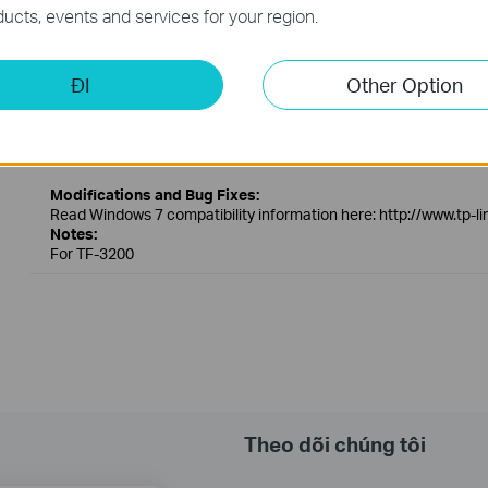
Add windows 7 driver.
ucts, events and services for your region.
TF-3200_090602
ĐI
Other Option
Ngày Phát Hành:
2009-06-02
Ngôn Ngữ:
English
Hệ Điều Hành: Win98SE/Me/2000/ XP/2003/ Vista/Linux/Novell
Modifications and Bug Fixes:
Read Windows 7 compatibility information here: http://www.tp-
Notes:
For TF-3200
Theo dõi chúng tôi