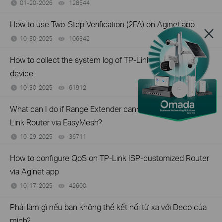
01-20-2026
128544
views
How to use Two-Step Verification (2FA) on Aginet app
10-30-2025
106342
views
How to collect the system log of TP-Link ISP-customized
device
10-30-2025
61912
views
What can I do if Range Extender cannot connect to TP-
Link Router via EasyMesh?
10-29-2025
36711
views
How to configure QoS on TP-Link ISP-customized Router
via Aginet app
10-17-2025
42600
views
Phải làm gì nếu bạn không thể kết nối từ xa với Deco của
mình?