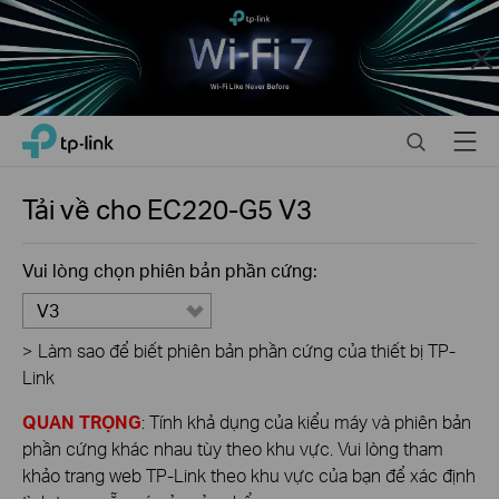
Close
Click
Search
Menu
TP-Link, Reliably Smart
to
skip
the
Tải về cho
EC220-G5
V3
navigation
bar
Vui lòng chọn phiên bản phần cứng:
V3
>
Làm sao để biết phiên bản phần cứng của thiết bị TP-
Link
QUAN TRỌNG
: Tính khả dụng của kiểu máy và phiên bản
phần cứng khác nhau tùy theo khu vực. Vui lòng tham
khảo trang web TP-Link theo khu vực của bạn để xác định