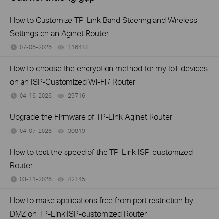
How to Customize TP-Link Band Steering and Wireless
Settings on an Aginet Router
07-06-2026
116418
views
How to choose the encryption method for my IoT devices
on an ISP-Customized Wi-Fi7 Router
04-16-2026
29716
views
Upgrade the Firmware of TP-Link Aginet Router
04-07-2026
30819
views
How to test the speed of the TP-Link ISP-customized
Router
03-11-2026
42145
views
How to make applications free from port restriction by
DMZ on TP-Link ISP-customized Router