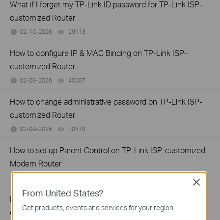
What if I forget my TP-Link ID password for TP-Link ISP-
customized Router
02-10-2026
29113
views
How to configure IP & MAC Binding on TP-Link ISP-
customized Router
02-09-2026
40207
views
How to change administrative password on TP-Link ISP-
customized Router
02-09-2026
30478
views
How to set up Parent Control on TP-Link ISP-customized
Modem Router
01-28-2026
74488
views
Close
From United States?
How to change the LAN IP address of TP-Link ISP-
Get products, events and services for your region.
customized Modem Router