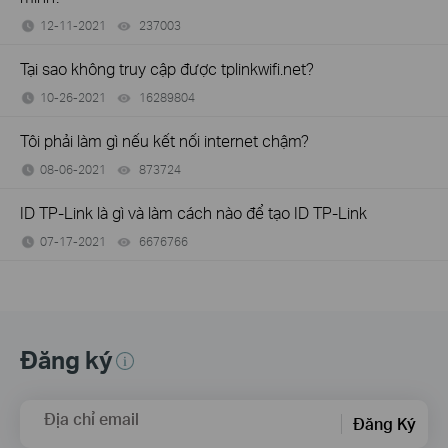
12-11-2021
237003
views
Tại sao không truy cập được tplinkwifi.net?
10-26-2021
16289804
views
Tôi phải làm gì nếu kết nối internet chậm?
08-06-2021
873724
views
ID TP-Link là gì và làm cách nào để tạo ID TP-Link
07-17-2021
6676766
views
Đăng ký
Địa chỉ email
Đăng Ký