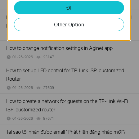
01-27-2026
44499
views
ĐI
How to add manager account for TP-Link ISP-customized
Other Option
Router
01-26-2026
36008
views
How to change notification settings in Aginet app
01-26-2026
23147
views
How to set up LED control for TP-Link ISP-customized
Router
01-26-2026
27609
views
How to create a network for guests on the TP-Link Wi-Fi
ISP-customized router
01-26-2026
87671
views
Tại sao tôi nhận được email "Phát hiện đăng nhập mới"?