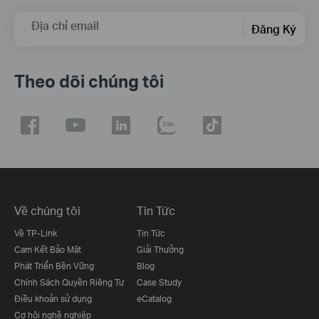
Địa chỉ email
Đăng Ký
Theo dõi chúng tôi
Về chúng tôi
Tin Tức
Về TP-Link
Tin Tức
Cam Kết Bảo Mật
Giải Thưởng
Phát Triển Bền Vững
Blog
Chính Sách Quyền Riêng Tư
Case Study
Điều khoản sử dụng
eCatalog
Cơ hội nghề nghiệp