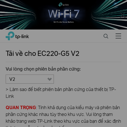
Close
Click
Search
Menu
TP-Link, Reliably Smart
to
skip
the
Tải về cho
EC220-G5
V2
navigation
bar
Vui lòng chọn phiên bản phần cứng:
V2
>
Làm sao để biết phiên bản phần cứng của thiết bị TP-
Link
QUAN TRỌNG
: Tính khả dụng của kiểu máy và phiên bản
phần cứng khác nhau tùy theo khu vực. Vui lòng tham
khảo trang web TP-Link theo khu vực của bạn để xác định