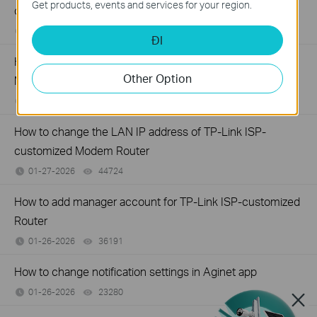
Get products, events and services for your region.
customized Router
02-09-2026
40391
views
ĐI
How to set up Parent Control on TP-Link ISP-customized
Other Option
Modem Router
01-28-2026
74681
views
How to change the LAN IP address of TP-Link ISP-
customized Modem Router
01-27-2026
44724
views
How to add manager account for TP-Link ISP-customized
Router
01-26-2026
36191
views
How to change notification settings in Aginet app
01-26-2026
23280
views