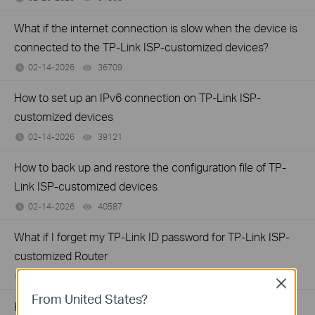
What if the internet connection is slow when the device is
connected to the TP-Link ISP-customized devices?
02-14-2026
36709
views
How to set up an IPv6 connection on TP-Link ISP-
customized devices
02-14-2026
39121
views
How to back up and restore the configuration file of TP-
Link ISP-customized devices
02-14-2026
40587
views
What if I forget my TP-Link ID password for TP-Link ISP-
customized Router
02-10-2026
29284
views
Close
From United States?
How to configure IP & MAC Binding on TP-Link ISP-