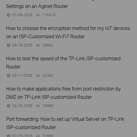
Settings on an Aginet Router
07-06-2026
116418
views
How to choose the encryption method for my IoT devices
on an ISP-Customized Wi-Fi7 Router
04-16-2026
29942
views
How to test the speed of the TP-Link ISP-customized
Router
03-11-2026
42384
views
How to make applications free from port restriction by
DMZ on TP-Link ISP-customized Router
02-25-2026
35986
views
Port forwarding: How to set up Virtual Server on TP-Link
ISP-customized Router
02-25-2026
51868
views