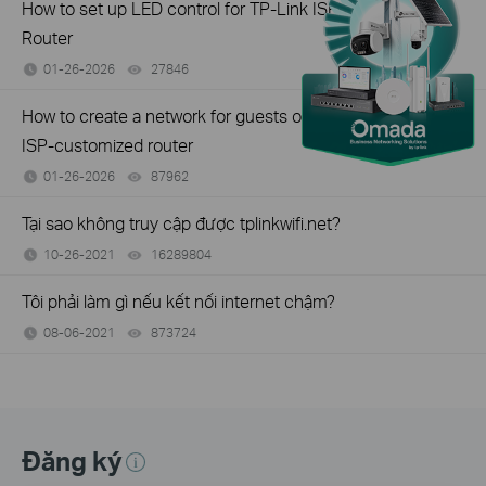
How to set up LED control for TP-Link ISP-customized
Router
01-26-2026
27846
views
How to create a network for guests on the TP-Link Wi-Fi
ISP-customized router
01-26-2026
87962
views
Tại sao không truy cập được tplinkwifi.net?
10-26-2021
16289804
views
Tôi phải làm gì nếu kết nối internet chậm?
08-06-2021
873724
views
Đăng ký