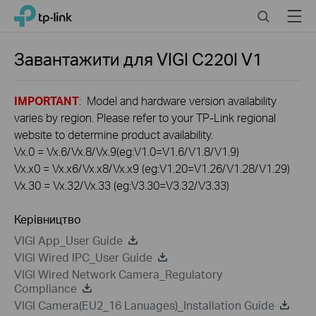
Click
Search
Menu
TP-Link, Reliably Smart
to
skip
the
Завантажити для
VIGI C220I
V1
navigation
bar
IMPORTANT
: Model and hardware version availability
varies by region. Please refer to your TP-Link regional
website to determine product availability.
Vx.0 = Vx.6/Vx.8/Vx.9(eg:V1.0=V1.6/V1.8/V1.9)
Vx.x0 = Vx.x6/Vx.x8/Vx.x9 (eg:V1.20=V1.26/V1.28/V1.29)
Vx.30 = Vx.32/Vx.33 (eg:V3.30=V3.32/V3.33)
Керівництво
VIGI App_User Guide
VIGI Wired IPC_User Guide
VIGI Wired Network Camera_Regulatory
Compliance
VIGI Camera(EU2_16 Lanuages)_Installation Guide