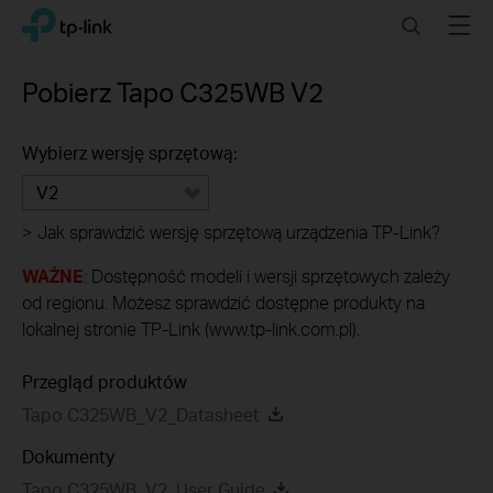
Click
Search
Menu
TP-Link, Reliably Smart
to
skip
the
Pobierz
Tapo C325WB
V2
navigation
bar
Wybierz wersję sprzętową:
V2
>
Jak sprawdzić wersję sprzętową urządzenia TP-Link?
WAŻNE
: Dostępność modeli i wersji sprzętowych zależy
od regionu. Możesz sprawdzić dostępne produkty na
lokalnej stronie TP-Link (www.tp-link.com.pl).
Przegląd produktów
Tapo C325WB_V2_Datasheet
Dokumenty
Tapo C325WB_V2_User Guide