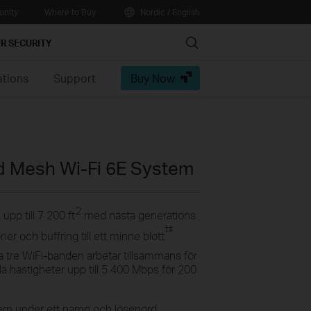
nity
Where to Buy
Nordic / English
Search
R SECURITY
ations
Support
Buy Now
d Mesh Wi-Fi 6E System
2
 upp till 7 200 ft
med nästa generations
†‡
r och buffring till ett minne blott
la tre WiFi-banden arbetar tillsammans för
la hastigheter upp till 5 400 Mbps för 200
hem under ett namn och lösenord