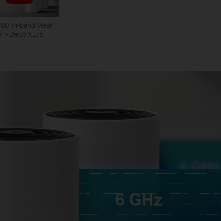
00 Tri-band Mesh
m - Deco XE75