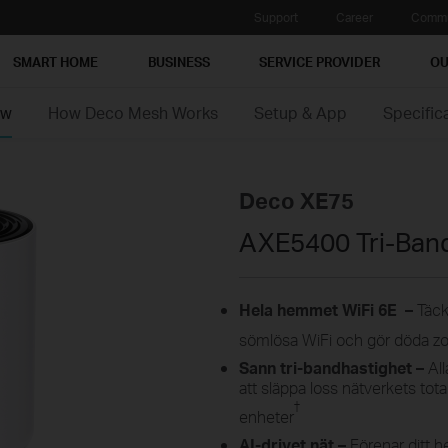
Support
Career
Commu
SMART HOME
BUSINESS
SERVICE PROVIDER
OU
ew
How Deco Mesh Works
Setup & App
Specific
Deco XE75
AXE5400 Tri-Ban
Hela hemmet WiFi 6E –
Täck
sömlösa WiFi och gör döda zone
Sann tri-bandhastighet –
Al
att släppa loss nätverkets tota
†
enheter
AI-drivet nät –
Förenar ditt 