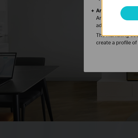
Analysis and Mar
Analysis cookies e
adapt the function
The marketing cook
create a profile o