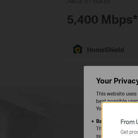
Äkta Tri-Band
5,400 Mbps*
HomeShield
Your Privac
This website uses 
best possible user
You can find more
Basic Cookies
From U
These cookies are 
Get prod
systems.