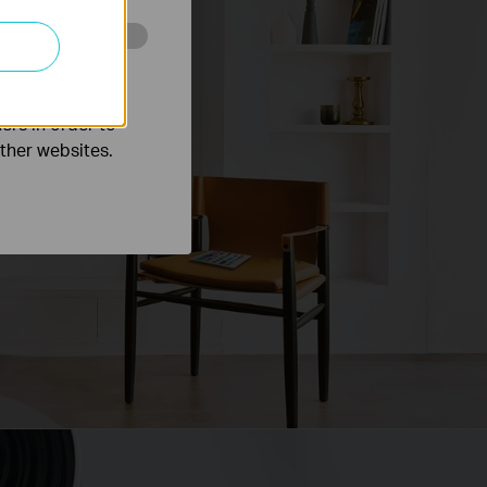
o improve and
ers in order to
other websites.