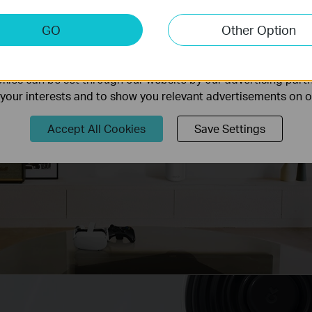
keting Cookies
GO
Other Option
nable us to analyze your activities on our website in order t
ality of our website.
ies can be set through our website by our advertising partn
f your interests and to show you relevant advertisements on 
Accept All Cookies
Save Settings