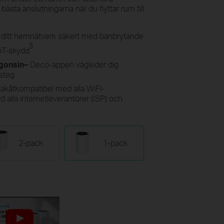
ästa anslutningarna när du flyttar rum till
r ditt hemnätverk säkert med banbrytande
§
IoT-skydd
ågonsin–
Deco-appen vägleder dig
 steg
akåtkompatibel med alla WiFi-
 alla internetleverantörer (ISP) och
2-pack
1-pack