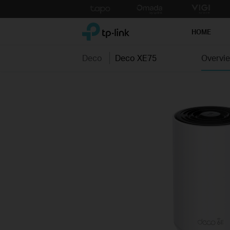
Click
to
TP-Link, Reliably Smart
skip
HOME
the
navigation
Deco
Deco XE75
Overvi
bar