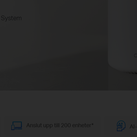
E System
Anslut upp till 200 enheter*
AI