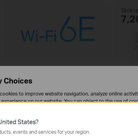
Täck up
7,2
y Choices
cookies to improve website navigation, analyze online activi
 experience on our website. You can object to the use of coo
 information in our
privacy policy
.
nited States?
necessary for the website to function and cannot be deactiv
ucts, events and services for your region.