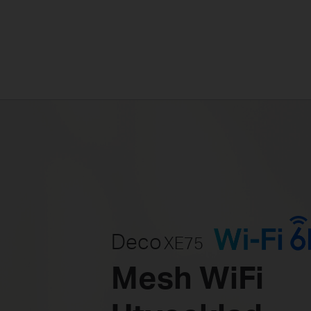
Deco
XE75
Mesh WiFi