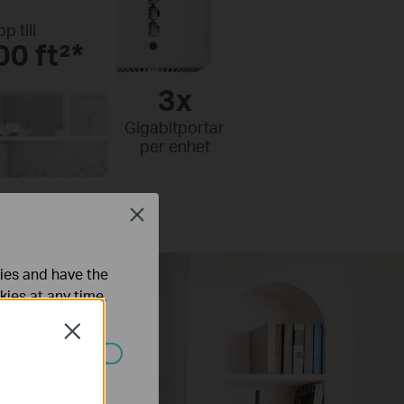
p till
00 ft²*
3x
Gigabitportar
per enhet
Close
ties and have the
kies at any time.
Close
ated in your