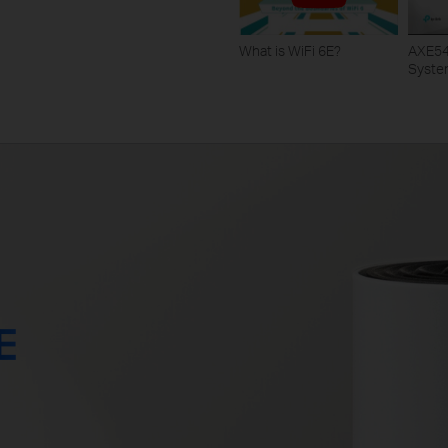
What is WiFi 6E?
AXE54
Syste