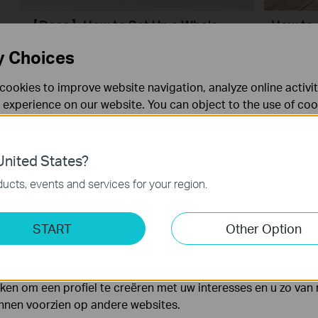
【Deco】How to Set Up a Whole
How to 
Home Mesh Wi-Fi System (Take Deco
with Sta
y Choices
BE95 as Example)
cookies to improve website navigation, analyze online activi
 experience on our website. You can object to the use of coo
 information in our
privacy policy
.
Don’t show again
es
nited States?
 noodzakelijk voor de werking van de website en kunnen niet
ucts, events and services for your region.
ting Cookies
START
Other Option
yse geven ons de mogelijkheid uw activiteiten op onze websi
How to Resolve Double NAT using
What to 
 van de website aan te passen en te verbeteren.
Starlink
main De
Interne
 kunnen op onze website worden geplaatst door externe ad
en om een profiel te creëren met uw interesses en u zo van 
unnen voorzien op andere websites.
More