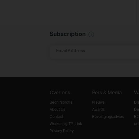
Subscription
Email Address
Over ons
Pers & Media
W
Bedrijfsprofiel
Nieuws
Di
About Us
Awards
De
Contact
Beveiligingsadvies
B2
Werken bij TP-Link
on
Privacy Policy