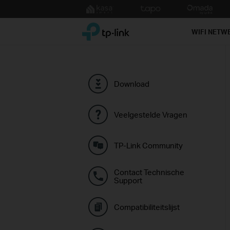
Click
to
TP-Link, Reliably Smart
skip
WIFI NETW
the
navigation
bar
Download
Veelgestelde Vragen
TP-Link Community
Contact Technische
Support
Compatibiliteitslijst