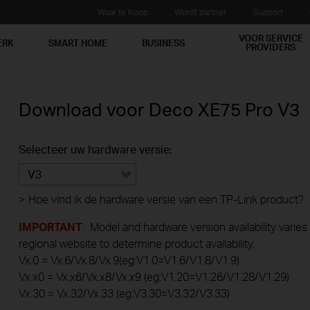
Waar te Koop
Wordt partner
Support
VOOR SERVICE
ERK
SMART HOME
BUSINESS
PROVIDERS
Download voor
Deco XE75 Pro
V3
Selecteer uw hardware versie:
V3
>
Hoe vind ik de hardware versie van een TP-Link product?
IMPORTANT
: Model and hardware version availability varies
regional website to determine product availability.
Vx.0 = Vx.6/Vx.8/Vx.9(eg:V1.0=V1.6/V1.8/V1.9)
Vx.x0 = Vx.x6/Vx.x8/Vx.x9 (eg:V1.20=V1.26/V1.28/V1.29)
Vx.30 = Vx.32/Vx.33 (eg:V3.30=V3.32/V3.33)