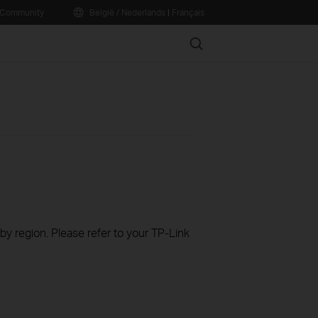
Community
België / Nederlands
|
Français
Search
 by region. Please refer to your TP-Link