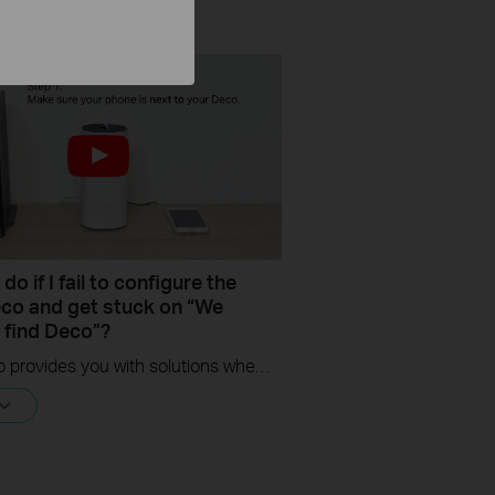
do if I fail to configure the
co and get stuck on “We
t find Deco”?
This video provides you with solutions when you fail to configure the main Deco and get stuck on the step ” We couldn’t find Deco”.