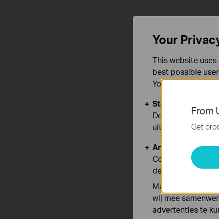
Your Privac
This website uses 
best possible user
You can find more
Standaard Cooki
From U
Deze cookies zijn
Get prod
uitgeschakeld.
Analyse en Marke
Cookies voor anal
de functionaliteit
Marketing cookies
wij mee samenwerk
advertenties te k