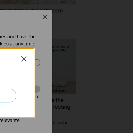
Configure a Deco System
rlink
Close
ties and have the
kies at any time.
Close
 worden
te te volgen en zo
do if I fail to configure the
co and get stuck on “Testing
t Connection”?
verteerders waar
relevante
This video provides you with solutions when you fail to configure the main Deco and get stuck on the step ” Testing Internet Connection”.