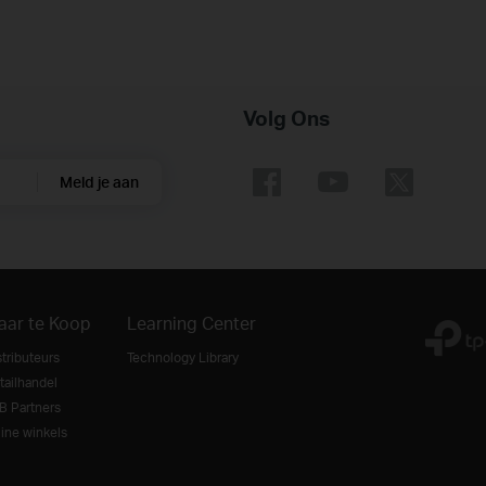
Volg Ons
Meld je aan
aar te Koop
Learning Center
stributeurs
Technology Library
tailhandel
B Partners
line winkels