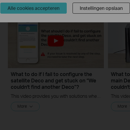
Alle cookies accepteren
Instellingen opslaan
What to do if I fail to configure the
What to 
satellite Deco and get stuck on “We
main De
couldn't find another Deco”?
couldn'
This video provides you with solutions when you fail to configure the slave Deco and get stuck on the step ” We couldn't find another Deco”.
More
More