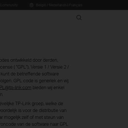
Community
België / Nederlands
|
Français
Search
odes ontwikkeld door derden,
se ( "GPL"), Versie 1 / Versie 2 /
U kunt de betreffende software
lgen. GPL code is generiek en wij
PL@tp-link.com
bieden wij enkel
n.
elijke TP-Link groep, welke de
rdelijk is voor de distributie van
 mogelijk zelf of met steun van
broncode van de software naar GPL