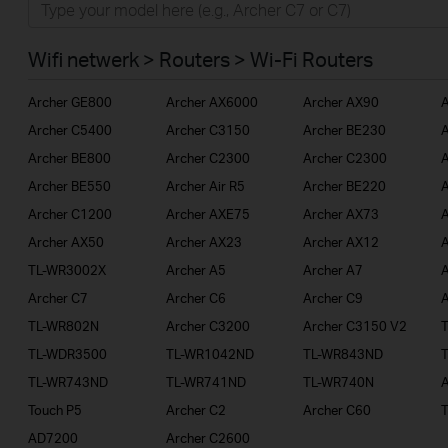
Smart Home
Wifi netwerk > Routers > Wi-Fi Routers
Business
Archer GE800
Archer AX6000
Archer AX90
A
Voor Service Providers
Archer C5400
Archer C3150
Archer BE230
A
Archer BE800
Archer C2300
Archer C2300
A
Archer BE550
Archer Air R5
Archer BE220
A
Archer C1200
Archer AXE75
Archer AX73
A
Archer AX50
Archer AX23
Archer AX12
A
TL-WR3002X
Archer A5
Archer A7
A
Archer C7
Archer C6
Archer C9
A
TL-WR802N
Archer C3200
Archer C3150 V2
TL-WDR3500
TL-WR1042ND
TL-WR843ND
TL-WR743ND
TL-WR741ND
TL-WR740N
A
Touch P5
Archer C2
Archer C60
AD7200
Archer C2600