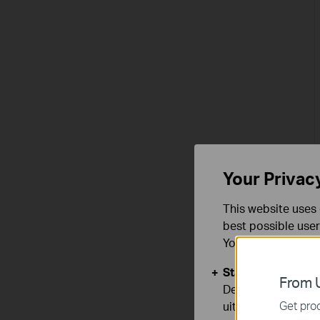
Your Privac
This website uses 
best possible user
You can find more
Standaard Cooki
From U
Deze cookies zijn
Get prod
uitgeschakeld.