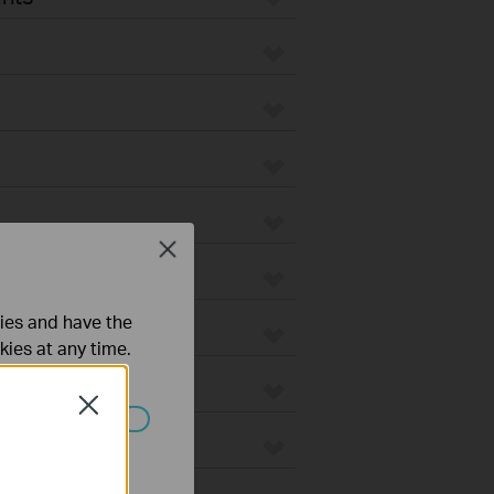
Close
ties and have the
stofzuigers
kies at any time.
Close
 worden