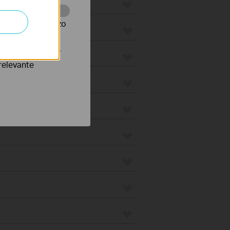
te te volgen en zo
verteerders waar
relevante