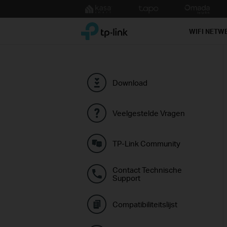
Click
to
TP-Link, Reliably Smart
skip
WIFI NETW
the
navigation
bar
Download
Veelgestelde Vragen
TP-Link Community
Contact Technische
Support
Compatibiliteitslijst