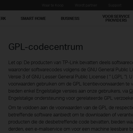
Waar te Koop
Wordt partner
Support
VOOR SERVICE
ERK
SMART HOME
BUSINESS
PROVIDERS
GPL-codecentrum
Let op: De producten van TP-Link bevatten deels softwarec
waaronder softwarecodes volgens de GNU General Public Licen
Versie 3 of GNU Lesser General Public License ( " LGPL "). 
voorwaarden gebruiken om de GPL licentievoorwaarden te vo
bieden enkel Engelstalige versies aan onze gebruikers, via
G
Engelstalige ondersteuning voor gerelateerde GPL verzoeke
Om te voldoen aan de voorwaarden van de GPL de respectiev
betreffende software aanbiedt om te downloaden of verantwoo
producten die de desbetreffende code bevatten, bieden waar
derden, een e-mailservice om voor een ​​machine leesbare 