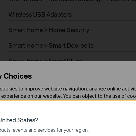
Wireless USB Adapters
Smart Home > Home Security
Smart Home > Smart Doorbells
Smart Home > Smart Plugs
y Choices
Smart Home > Smart Hub
cookies to improve website navigation, analyze online activi
Smart Home > Smart Robotstofzuigers > Robot
 experience on our website. You can object to the use of coo
 information in our
privacy policy
.
Don’t show again
Business > Omada > WiFi > Ceiling Mount
es
nited States?
Business > Omada > WiFi > Wall Plate
 noodzakelijk voor de werking van de website en kunnen niet
ucts, events and services for your region.