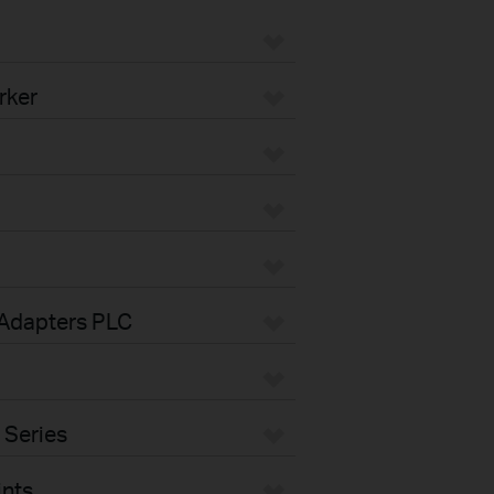
rker
 Adapters PLC
 Series
ints