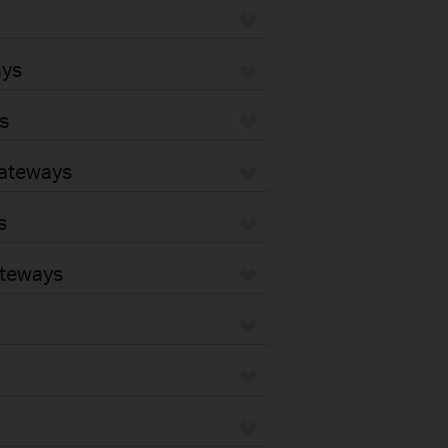
ays
s
Gateways
s
ateways