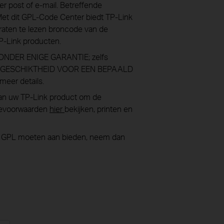
 post of e-mail. Betreffende
 Met dit GPL-Code Center biedt TP-Link
raten te lezen broncode van de
TP-Link producten.
ZONDER ENIGE GARANTIE; zelfs
of GESCHIKTHEID VOOR EEN BEPAALD
meer details.
van uw TP-Link product om de
tievoorwaarden
hier
bekijken, printen en
r GPL moeten aan bieden, neem dan