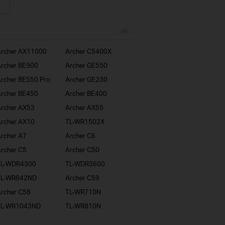
rcher AX11000
Archer C5400X
rcher BE900
Archer GE550
rcher BE550 Pro
Archer GE230
rcher BE450
Archer BE400
rcher AX53
Archer AX55
rcher AX10
TL-WR1502X
rcher A7
Archer C6
rcher C5
Archer C50
TL-WDR4300
TL-WDR3600
TL-WR842ND
Archer C59
rcher C58
TL-WR710N
TL-WR1043ND
TL-WR810N