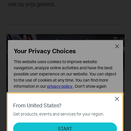
niet op prijs gesteld.
Close
Your Privacy Choices
This website uses cookies to improve website
navigation, analyze online activities and have the best
possible user experience on our website. You can object
to the use of cookies at any time. You can find more
information in our
privacy policy
.
Don’t show again
Standaard Cookies
Close
Deze cookies zijn noodzakelijk voor de werking van de
From United States?
website en kunnen niet worden uitgeschakeld.
Get products, events and services for your region.
Analyse en Marketing Cookies
Cookies voor analyse geven ons de mogelijkheid uw
START