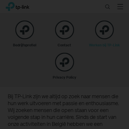
Click
Search
Menu
TP-Link, Reliably Smart
to
skip
the
navigation
bar
Bedrijfsprofiel
Contact
Werken bij TP-Link
Privacy Policy
Bij TP-Link zijn we altijd op zoek naar mensen die
hun werk uitvoeren met passie en enthousiasme.
Wij zoeken mensen die open staan voor een
volgende stap in hun carrière. Sinds de start van
onze activiteiten in België hebben we een