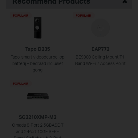
Recommend Products
POPULAIR
POPULAIR
Tapo D235
EAP772
Tapo-smart videodeurbel op
BE9300 Ceiling Mount Tri-
batterij + bedraad inclusief
Band Wi-Fi 7 Access Point
gong
POPULAIR
SG2210XMP-M2
Omada 8-Port 2.5GBASE-T
and 2-Port 10GE SFP+
Smart Switch with 8-Port