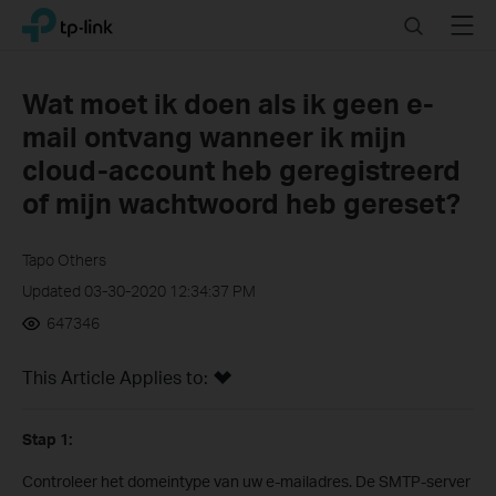
Click
Search
Menu
TP-Link, Reliably Smart
to
skip
the
Wat moet ik doen als ik geen e-
navigation
mail ontvang wanneer ik mijn
bar
cloud-account heb geregistreerd
of mijn wachtwoord heb gereset?
Tapo Others
Updated 03-30-2020 12:34:37 PM
647346
This Article Applies to:
Stap 1:
Controleer het domeintype van uw e-mailadres. De SMTP-server