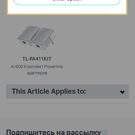
AV600 Комплект Powerline
AV600 Комплект Wi-Fi
адаптеров
Powerline-адаптеров с Wi-Fi
TL-PA411KIT
AV600 Комплект Powerline
адаптеров
This Article Applies to:
Подпишитесь на рассылку