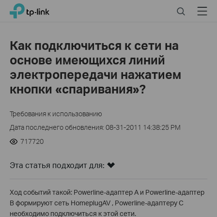
Click
Search
Menu
TP-Link, Reliably Smart
to
skip
the
Как подключиться к сети на
navigation
основе имеющихся линий
bar
электропередачи нажатием
кнопки «спаривания»?
Требования к использованию
Дата последнего обновления: 08-31-2011 14:38:25 PM
717720
Эта статья подходит для:
Ход событий такой: Powerline-адаптер А и Powerline-адаптер
B формируют сеть HomeplugAV , Powerline-адаптеру С
необходимо подключиться к этой сети.