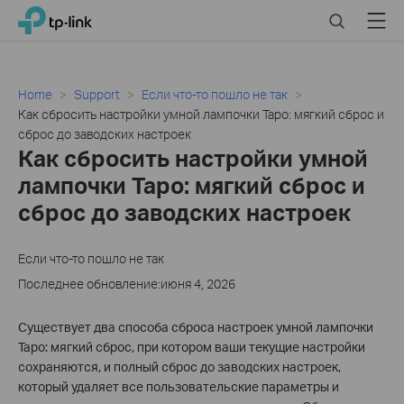
Click
Search
Menu
TP-Link, Reliably Smart
to
skip
the
navigation
Home
Support
Если что-то пошло не так
bar
Как сбросить настройки умной лампочки Tapo: мягкий сброс и
сброс до заводских настроек
Как сбросить настройки умной
лампочки Tapo: мягкий сброс и
сброс до заводских настроек
Если что-то пошло не так
Последнее обновление:июня 4, 2026
Существует два способа сброса настроек умной лампочки
Tapo: мягкий сброс, при котором ваши текущие настройки
сохраняются, и полный сброс до заводских настроек,
который удаляет все пользовательские параметры и