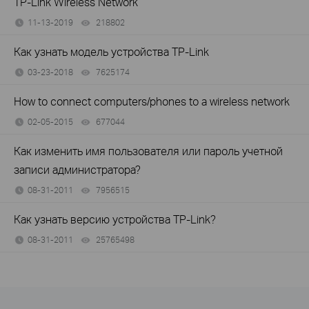
TP-Link Wireless Network
11-13-2019
218802
views
Как узнать модель устройства TP-Link
03-23-2018
7625174
views
How to connect computers/phones to a wireless network
02-05-2015
677044
views
Как изменить имя пользователя или пароль учетной
записи администратора?
08-31-2011
7956515
views
Как узнать версию устройства TP-Link?
08-31-2011
25765498
views