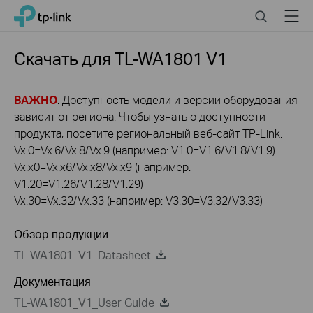
Click
Search
Menu
TP-Link, Reliably Smart
to
skip
the
Скачать для
TL-WA1801
V1
navigation
bar
ВАЖНО
: Доступность модели и версии оборудования
зависит от региона. Чтобы узнать о доступности
продукта, посетите региональный веб-сайт TP-Link.
Vx.0=Vx.6/Vx.8/Vx.9 (например: V1.0=V1.6/V1.8/V1.9)
Vx.x0=Vx.x6/Vx.x8/Vx.x9 (например:
V1.20=V1.26/V1.28/V1.29)
Vx.30=Vx.32/Vx.33 (например: V3.30=V3.32/V3.33)
Обзор продукции
TL-WA1801_V1_Datasheet
Документация
TL-WA1801_V1_User Guide