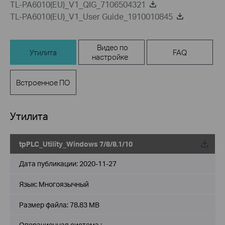
TL-PA6010(EU)_V1_QIG_7106504321
TL-PA6010(EU)_V1_User Guide_1910010845
Видео по
Утилита
FAQ
настройке
Встроенное ПО
Утилита
tpPLC_Utility_Windows 7/8/8.1/10
Дата публикации:
2020-11-27
Язык:
Многоязычный
Размер файла:
78.83 MB
Операционная система :