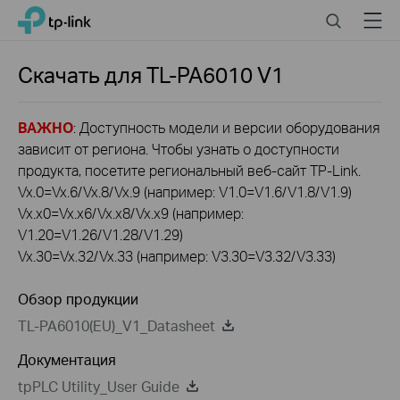
Click
Search
Menu
TP-Link, Reliably Smart
to
skip
the
Скачать для
TL-PA6010
V1
navigation
bar
ВАЖНО
: Доступность модели и версии оборудования
зависит от региона. Чтобы узнать о доступности
продукта, посетите региональный веб-сайт TP-Link.
Vx.0=Vx.6/Vx.8/Vx.9 (например: V1.0=V1.6/V1.8/V1.9)
Vx.x0=Vx.x6/Vx.x8/Vx.x9 (например:
V1.20=V1.26/V1.28/V1.29)
Vx.30=Vx.32/Vx.33 (например: V3.30=V3.32/V3.33)
Обзор продукции
TL-PA6010(EU)_V1_Datasheet
Документация
tpPLC Utility_User Guide