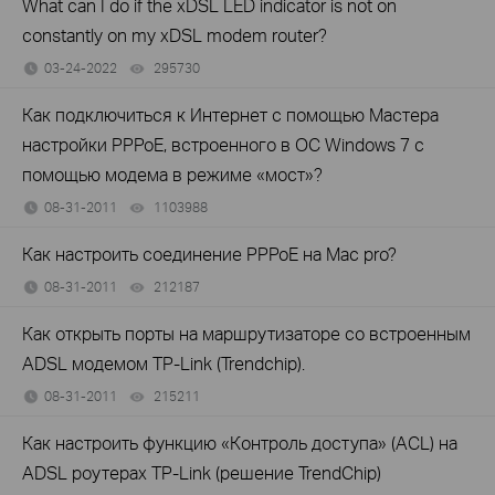
What can I do if the xDSL LED indicator is not on
constantly on my xDSL modem router?
03-24-2022
295730
views
Как подключиться к Интернет с помощью Мастера
настройки PPPoE, встроенного в ОС Windows 7 с
помощью модема в режиме «мост»?
08-31-2011
1103988
views
Как настроить соединение PPPoE на Mac pro?
08-31-2011
212187
views
Как открыть порты на маршрутизаторе со встроенным
ADSL модемом TP-Link (Trendchip).
08-31-2011
215211
views
Как настроить функцию «Контроль доступа» (ACL) на
ADSL роутерах TP-Link (решение TrendChip)