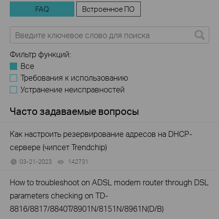
FAQ
Встроенное ПО
Фильтр функций:
Все
Требования к использованию
Устранение неисправностей
Часто задаваемые вопросы
Как настроить резервирование адресов на DHCP-
сервере (чипсет Trendchip)
03-21-2023
142731
views
How to troubleshoot on ADSL modem router through DSL
parameters checking on TD-
8816/8817/8840T/8901N/8151N/8961N(D/B)