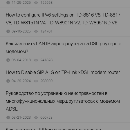
11-25-2025
152698
views
How to configure IPv6 settings on TD-8816 V8, TD-8817
V8, TD-W8151N V4, TD-W8901N V2, TD-W8951ND V6
09-10-2025
124701
views
Как изменить LAN IP адрес роутера на DSL роутере c
модемом?
06-04-2018
241828
views
How to Disable SIP ALG on TP-Link xDSL modem router
04-29-2024
208030
views
Руководство по устранению неисправностей в
многофункциональных маршрутизаторах с модемом
ADSL
03-21-2023
660723
views
Как настроить PPPoE на маршрутизаторе со