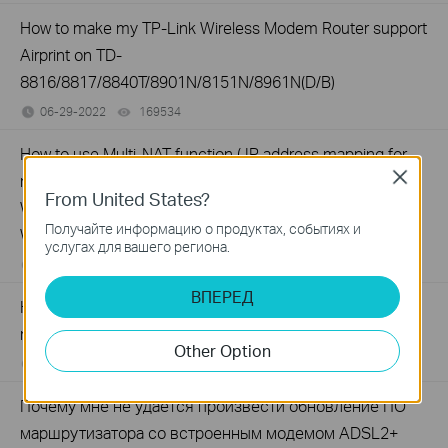
How to make my TP-Link Wireless Modem Router support
Airprint on TD-
8816/8817/8840T/8901N/8151N/8961N(D/B)
06-29-2022
169534
views
How to use Multi-NAT function ( IP address mapping for
Close
multiple IP servers) on TD-8816/8817 , TD-8840T, TD-
From United States?
W8901G(N), TD-W8151N,TD-W8951ND(B), TD-
Получайте информацию о продуктах, событиях и
W8961N(D/B)
услугах для вашего региона.
06-29-2022
202765
views
ВПЕРЕД
How to configure Static Routing on TP-Link ADSL2+
modem router (Trendchip Solution)
Other Option
06-29-2022
209537
views
Почему мне не удается произвести обновление ПО
маршрутизатора со встроенным модемом ADSL2+