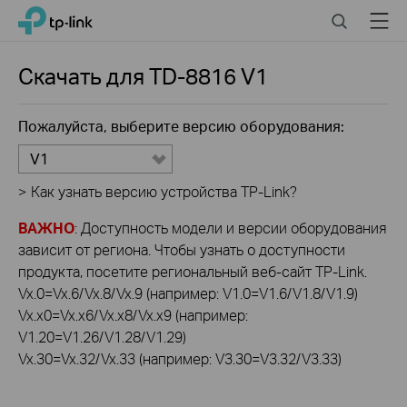
Click
Search
Menu
TP-Link, Reliably Smart
to
skip
the
Скачать для
TD-8816
V1
navigation
bar
Пожалуйста, выберите версию оборудования:
V1
>
Как узнать версию устройства TP-Link?
ВАЖНО
: Доступность модели и версии оборудования
зависит от региона. Чтобы узнать о доступности
продукта, посетите региональный веб-сайт TP-Link.
Vx.0=Vx.6/Vx.8/Vx.9 (например: V1.0=V1.6/V1.8/V1.9)
Vx.x0=Vx.x6/Vx.x8/Vx.x9 (например:
V1.20=V1.26/V1.28/V1.29)
Vx.30=Vx.32/Vx.33 (например: V3.30=V3.32/V3.33)