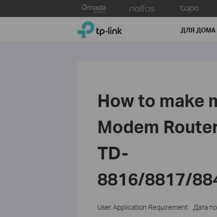
Click
to
TP-Link, Reliably Smart
skip
ДЛЯ ДОМА
the
navigation
bar
How to make m
Modem Router 
TD-
8816/8817/88
User Application Requirement
Дата п