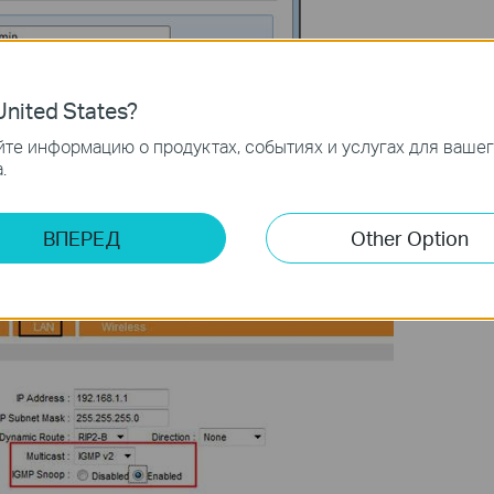
nited States?
те информацию о продуктах, событиях и услугах для ваше
.
AN
page, Select the Multicast as
IGMP v2
and enable
IGMP Snoop
. At
ВПЕРЕД
Other Option