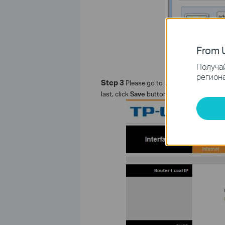
From U
Получай
региона
Step 3
Please go to
Interface setup
->
L
last, click
Save
button.