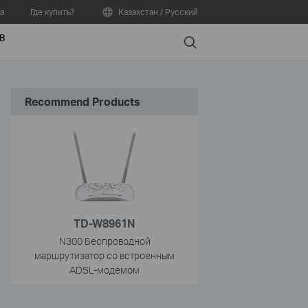
а
Где купить?
Казахстан / Русский
В
Search
Recommend Products
TD-W8961N
N300 Беспроводной
D/B)
маршрутизатор со встроенным
ADSL-модемом