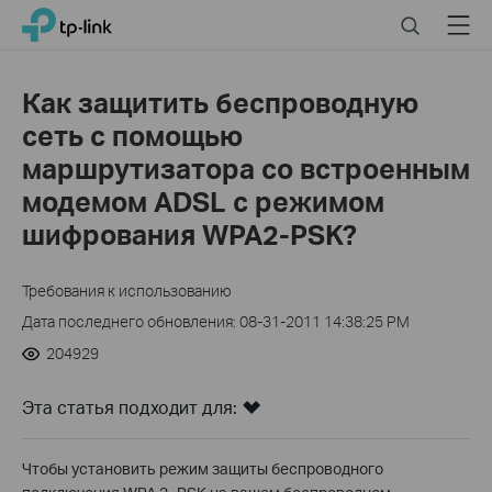
Click
Search
Menu
TP-Link, Reliably Smart
to
skip
the
Как защитить беспроводную
navigation
сеть с помощью
bar
маршрутизатора со встроенным
модемом ADSL с режимом
шифрования WPA2-PSK?
Требования к использованию
Дата последнего обновления: 08-31-2011 14:38:25 PM
204929
Эта статья подходит для:
Чтобы установить режим защиты беспроводного