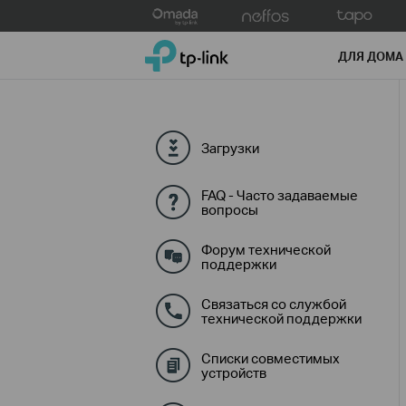
Click
to
TP-Link, Reliably Smart
skip
ДЛЯ ДОМА
the
navigation
bar
Загрузки
FAQ - Часто задаваемые
вопросы
Форум технической
поддержки
Связаться со службой
технической поддержки
Списки совместимых
устройств