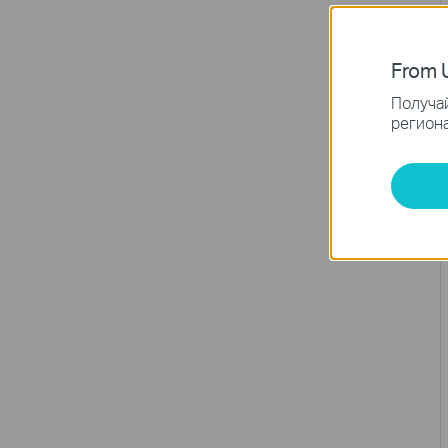
From U
Получай
региона