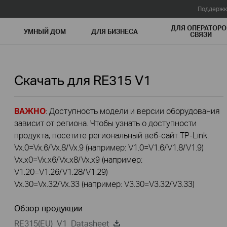
Поддержк
ДЛЯ ОПЕРАТОРО
УМНЫЙ ДОМ
ДЛЯ БИЗНЕСА
СВЯЗИ
Скачать для
RE315
V1
ВАЖНО
: Доступность модели и версии оборудования
зависит от региона. Чтобы узнать о доступности
продукта, посетите региональный веб-сайт TP-Link.
Vx.0=Vx.6/Vx.8/Vx.9 (например: V1.0=V1.6/V1.8/V1.9)
Vx.x0=Vx.x6/Vx.x8/Vx.x9 (например:
V1.20=V1.26/V1.28/V1.29)
Vx.30=Vx.32/Vx.33 (например: V3.30=V3.32/V3.33)
Обзор продукции
RE315(EU)_V1_Datasheet