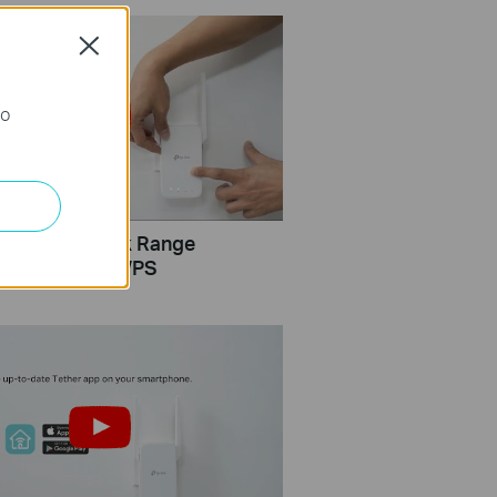
Close
го
Set Up TP Link Range
er RE315 via WPS