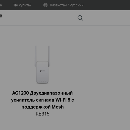
а
Где купить?
Казахстан / Русский
В
Search
AC1200 Двухдиапазонный
усилитель сигнала Wi-Fi 5 с
поддержкой Mesh
RE315