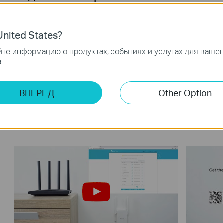
nited States?
те информацию о продуктах, событиях и услугах для ваше
.
ВПЕРЕД
Other Option
How to Configure a Range Extender
How to 
for Starlink
Extend