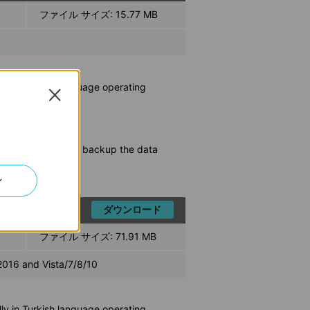
ファイル サイズ:
15.77 MB
ly in Turkish language operating
Close
ous data. So please backup the data
ン
ダウンロード
ファイル サイズ:
71.91 MB
 and Vista/7/8/10
ly in Turkish language operating