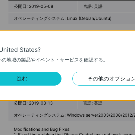
公開日:
2019-05-08
言語:
英語
オペレーティングシステム: Linux (Debian/Ubuntu)
Modifications and Bug Fixes:
1. Fixed the problem that Pharos Control may not work normal
system.
2. Improved security mechanism.
United States?
3. Improved log security level.
いの地域の製品やイベント・サービスを確認する。
Notes:
1. When upgrading from the older version, it will cover previ
first before updating the software.
2. Pharos Control only supports JRE1.7 and JRE1.8.
進む
その他のオプショ
PharOS Control_2.0.6_Windows
公開日:
2019-03-13
言語:
英語
オペレーティングシステム: Windows server2003/2008/2012/2016
Modifications and Bug Fixes:
1. Fixed the problem that Pharos Control may not work normal