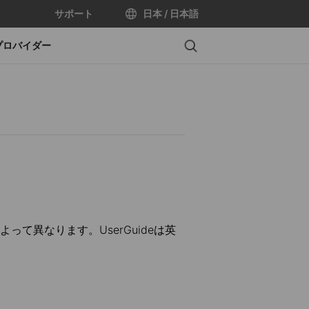
サポート
日本 / 日本語
Search
プロバイダー
て異なります。UserGuideは英