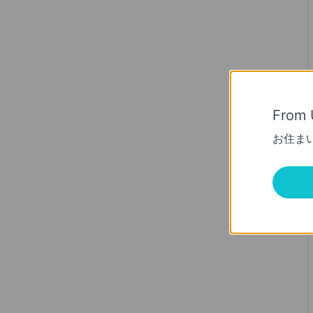
From 
お住ま