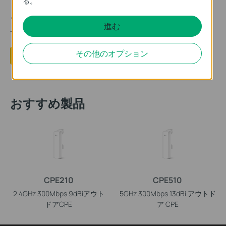
る。
このFAQは役に立ちましたか？
進む
サイトの利便性向上にご協力ください。
その他のオプション
はい
いいえ
おすすめ製品
CPE210
CPE510
2.4GHz 300Mbps 9dBiアウト
5GHz 300Mbps 13dBi アウトド
ドアCPE
ア CPE