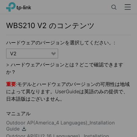
Click
Search
Menu
TP-Link, Reliably Smart
to
skip
the
WBS210
V2
のコンテンツ
navigation
bar
ハードウェアのバージョンを選択してください。:
V2
>
ハードウェアバージョンとは？どこで確認できます
か？
重要
:モデルとハードウェアのバージョンの可用性は地域
によって異なります。UserGuideは英語のみの提供で、
日本語版はございません。
マニュアル
Outdoor AP(America_4 Languages)_Installation
Guide
Outdoor AP(EU2_16 Languages)_ Installation