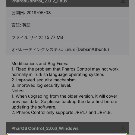
PharosControl_2.0.2_linux
ウンロ
ード
公開日:
2019-05-08
言語:
英語
ファイル サイズ:
15.77 MB
オペレーティングシステム: Linux (Debian/Ubuntu)
Modifications and Bug Fixes:
1. Fixed the problem that Pharos Control may not work
normally in Turkish language operating system.
2. Improved security mechanism.
3. Improved log security level.
Notes:
1. When upgrading from the older version, it will cover
previous data. So please backup the data first before
updating the software.
2. Pharos Control only supports JRE1.7 and JRE1.8.
PharOS Control_2.0.6_Windows
ウンロ