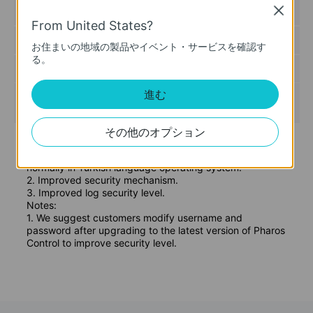
ード
Close
公開日:
2019-03-13
From United States?
言語:
英語
お住まいの地域の製品やイベント・サービスを確認す
る。
ファイル サイズ:
71.91 MB
進む
オペレーティングシステム: Windows
server2003/2008/2012/2016 and Vista/7/8/10
その他のオプション
Modifications and Bug Fixes:
1. Fixed the problem that Pharos Control may not work
normally in Turkish language operating system.
2. Improved security mechanism.
3. Improved log security level.
Notes:
1. We suggest customers modify username and
password after upgrading to the latest version of Pharos
Control to improve security level.