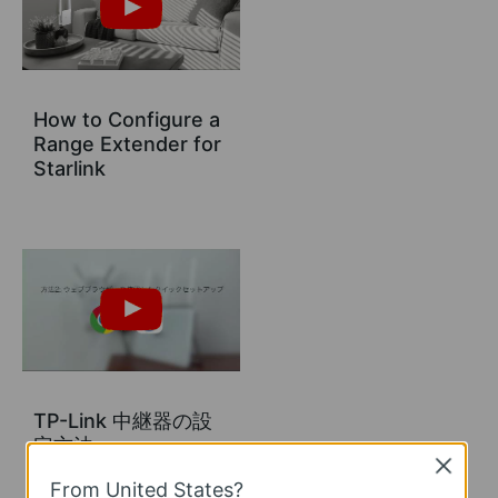
How to Configure a
Range Extender for
Starlink
TP-Link 中継器の設
定方法
Close
From United States?