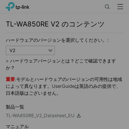
Click
Search
Menu
TP-Link, Reliably Smart
to
skip
the
TL-WA850RE
V2
のコンテンツ
navigation
bar
ハードウェアのバージョンを選択してください。:
V2
>
ハードウェアバージョンとは？どこで確認できます
か？
重要
:モデルとハードウェアのバージョンの可用性は地域
によって異なります。UserGuideは英語のみの提供で、
日本語版はございません。
製品一覧
TL-WA850RE_V2_Datasheet_EU
マニュアル